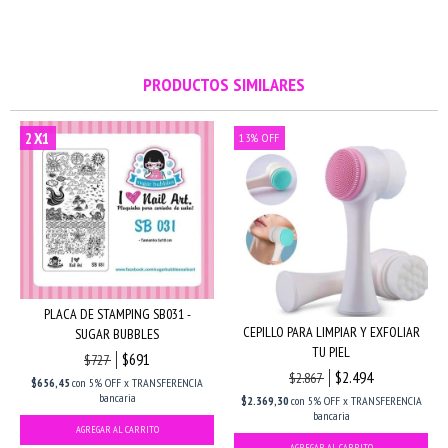
PRODUCTOS SIMILARES
2X1
13
%
OFF
PLACA DE STAMPING SB031 -
CEPILLO PARA LIMPIAR Y EXFOLIAR
SUGAR BUBBLES
TU PIEL
$691
$727
$2.494
$2.867
$656,45
con
5% OFF x TRANSFERENCIA
bancaria
$2.369,30
con
5% OFF x TRANSFERENCIA
bancaria