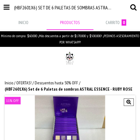
(HBF2601X6) SET DE 6 PALETAS DE SOMBRAS ASTRAL ESSENCE - RUBY ROSE
INICIO
PRODUCTOS
CARRITO
0
Mínimo de compra: $60.000 ¡Más descuentos a partir de $170.000 y $500.000! ¡PEDINOS ASESORAMIENTO
POR WHATSAPP!
Inicio
/
OFERTAS!
/
Descuentos hasta 50% OFF
/
(HBF2601X6) Set de 6 Paletas de sombras ASTRAL ESSENCE - RUBY ROSE
11
%
OFF