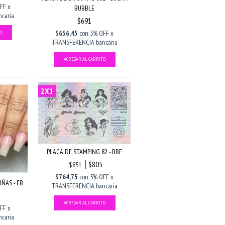
FF x
BUBBLE
caria
$691
$656,45
con
5% OFF x
TRANSFERENCIA bancaria
2X1
PLACA DE STAMPING 82 - BBF
$805
$851
$764,75
con
5% OFF x
UÑAS - EB
TRANSFERENCIA bancaria
FF x
caria