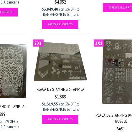
$4.052
IA bancaria
$3.849,40
con
5% OFF x
TRANSFERENCIA bancaria
2X1
2X1
PLACA DE STAMPING 5 - APIPILA
$1.389
$1.319,55
con
5% OFF x
NG 51 - APIPILA
TRANSFERENCIA bancaria
389
PLACA DE STAMPING 04
BUBBLE
con
5% OFF x
IA bancaria
$691