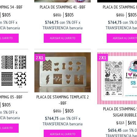
PING 34 - BBF
PLACA DE STAMPING 41 - BBF
PLACA DE STAMPING 8
$805
$805
$805
$851
$851
on
5% OFF x
$764,75
con
5% OFF x
$764,75
con
5% O
IA bancaria
TRANSFERENCIA bancaria
TRANSFERENCIA ban
2X1
2X1
PING 05 - BBF
PLACA DE STAMPING TEMPLATE 2
- BBF
$805
PLACA DE STAMPING 
$805
$851
on
5% OFF x
SUGAR BUBBLE
IA bancaria
$764,75
con
5% OFF x
$691
$727
TRANSFERENCIA bancaria
$656,45
con
5% O
TRANSFERENCIA ban