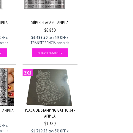
IPILA
SÚPER PLACA G - APIPILA
$6.830
OFF x
$6.488,50
con
5% OFF x
caria
TRANSFERENCIA bancaria
2X1
PLACA DE STAMPING GATITO 34 -
- APIPILA
APIPILA
$1.389
OFF x
caria
$1.319,55
con
5% OFF x