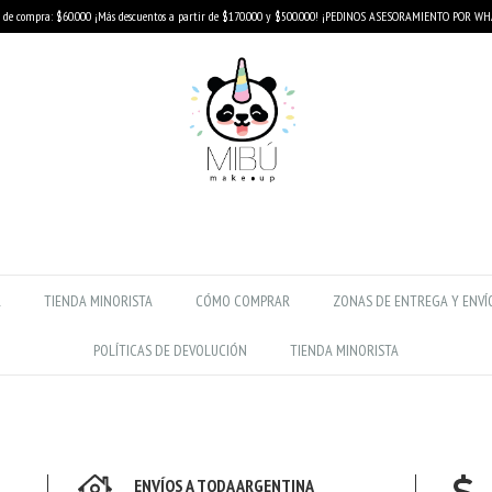
de compra: $60.000 ¡Más descuentos a partir de $170.000 y $500.000! ¡PEDINOS ASESORAMIENTO POR W
R
TIENDA MINORISTA
CÓMO COMPRAR
ZONAS DE ENTREGA Y ENVÍ
POLÍTICAS DE DEVOLUCIÓN
TIENDA MINORISTA
ENVÍOS A TODA ARGENTINA