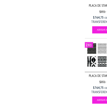
PLACA DE STAM
$851
$764,75
c
TRANSFERENC
2X1
PLACA DE STAM
$851
$764,75
c
TRANSFERENC