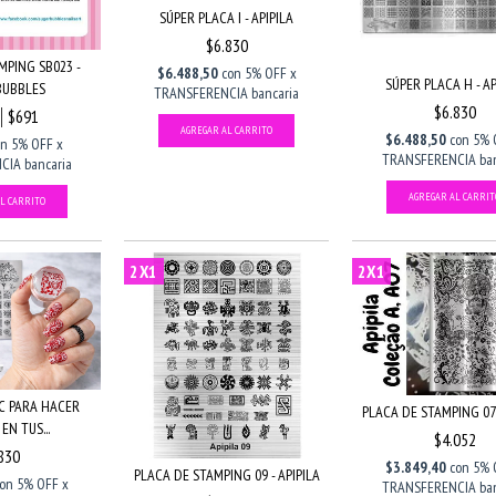
SÚPER PLACA I - APIPILA
$6.830
MPING SB023 -
$6.488,50
con
5% OFF x
SÚPER PLACA H - AP
BUBBLES
TRANSFERENCIA bancaria
$6.830
$691
$6.488,50
con
5% 
on
5% OFF x
TRANSFERENCIA ban
IA bancaria
2X1
2X1
C PARA HACER
PLACA DE STAMPING 07 
EN TUS...
$4.052
830
$3.849,40
con
5% 
PLACA DE STAMPING 09 - APIPILA
con
5% OFF x
TRANSFERENCIA ban