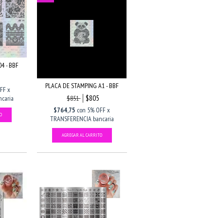
4 - BBF
PLACA DE STAMPING A1 - BBF
FF x
$805
caria
$851
$764,75
con
5% OFF x
TRANSFERENCIA bancaria