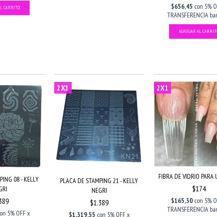
$656,45
con
5% O
TRANSFERENCIA ban
2X1
2X1
FIBRA DE VIDRIO PARA 
ING 08 - KELLY
PLACA DE STAMPING 21 - KELLY
$174
GRI
NEGRI
$165,30
con
5% O
389
$1.389
TRANSFERENCIA ban
con
5% OFF x
$1.319,55
con
5% OFF x