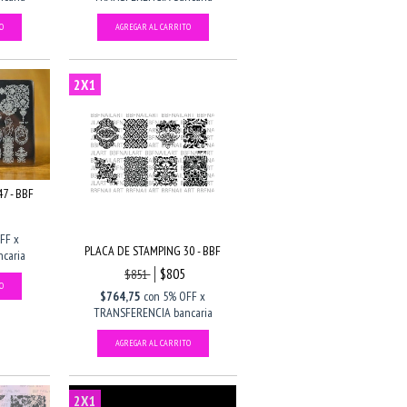
2X1
7 - BBF
FF x
PLACA DE STAMPING 30 - BBF
caria
$805
$851
$764,75
con
5% OFF x
TRANSFERENCIA bancaria
2X1