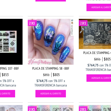
2X1
2X1
PLACA DE STAMPING 4
$805
$851
$764,75
con
5% O
PING 107 - BBF
PLACA DE STAMPING 58 - BBF
TRANSFERENCIA ban
$853
$805
$851
on
5% OFF x
$764,75
con
5% OFF x
IA bancaria
TRANSFERENCIA bancaria
2X1
2X1