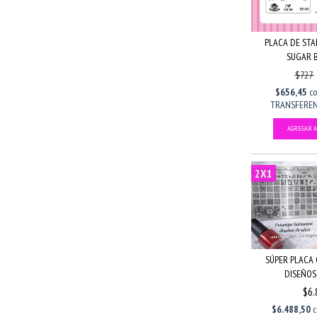
PLACA DE STA
SUGAR 
$727
$656,45
c
TRANSFERENC
2X1
SÚPER PLACA 
DISEÑOS 
$6.
$6.488,50