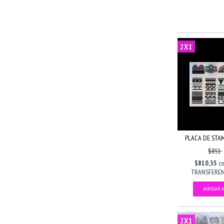
2X1
PLACA DE STAM
$851
$810,35
c
TRANSFERENC
2X1