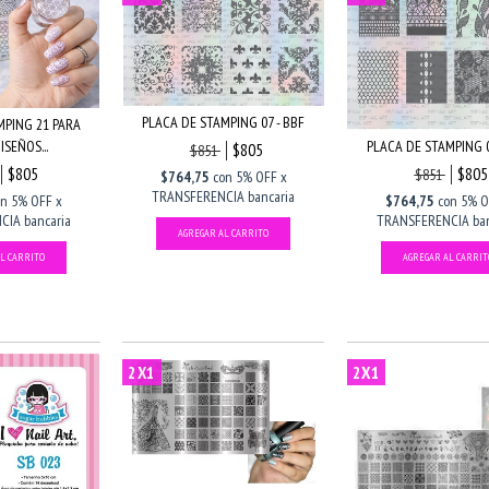
PLACA DE STAMPING 07 - BBF
MPING 21 PARA
PLACA DE STAMPING 0
SEÑOS...
$805
$851
$805
$805
$851
$764,75
con
5% OFF x
TRANSFERENCIA bancaria
$764,75
con
5% O
on
5% OFF x
TRANSFERENCIA ban
IA bancaria
2X1
2X1