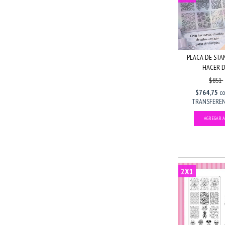
PLACA DE STA
HACER DI
$851
$764,75
c
TRANSFERENC
2X1