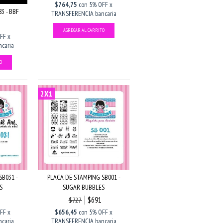
$764,75
con
5% OFF x
3 - BBF
TRANSFERENCIA bancaria
FF x
caria
2X1
SB031 -
PLACA DE STAMPING SB001 -
S
SUGAR BUBBLES
$691
$727
FF x
$656,45
con
5% OFF x
caria
TRANSFERENCIA bancaria