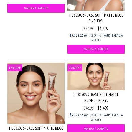
HB8050B3- BASE SOFT MATTE BEGE
3 - RUBY...
$3.497
$4.193
$3.322,15
con
5% OFF x TRANSFERENCIA
bancaria
17
%
OFF
17
%
OFF
HB8050N3- BASE SOFT MATTE
NUDE 3 - RUBY...
$3.497
$4.193
$3.322,15
con
5% OFF x TRANSFERENCIA
bancaria
HB8050B6- BASE SOFT MATTE BEGE