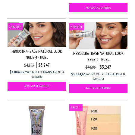
23
%
OFF
23
%
OFF
HB8051N4- BASE NATURAL LOOK
HB8051B6- BASE NATURAL LOOK
NUDE 4 - RUB...
BEGE 6 - RUB...
$3.247
$4.193
$3.247
$4.193
$3.084,65
con
5% OFF x TRANSFERENCIA
$3.084,65
con
5% OFF x TRANSFERENCIA
bancaria
bancaria
7
%
OFF