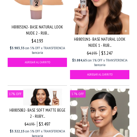
HB8051N2- BASE NATURAL LOOK
NUDE 2 - RUB...
HB8051N1- BASE NATURAL LOOK
$4.193
NUDE 1 - RUB...
$3.983,35
con
5% OFF x TRANSFERENCIA
$3.247
bancaria
$4.193
$3.084,65
con
5% OFF x TRANSFERENCIA
bancaria
17
%
OFF
17
%
OFF
HB8050B2- BASE SOFT MATTE BEGE
2 - RUBY...
$3.497
$4.193
$3.322,15
con
5% OFF x TRANSFERENCIA
bancaria