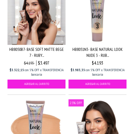
HB8050B7- BASE SOFT MATTE BEGE
HB8051N3- BASE NATURAL LOOK
7 - RUBY...
NUDE 3 - RUB...
$3.497
$4.193
$4.193
$3.322,15
con
5% OFF x TRANSFERENCIA
$3.983,35
con
5% OFF x TRANSFERENCIA
bancaria
bancaria
23
%
OFF