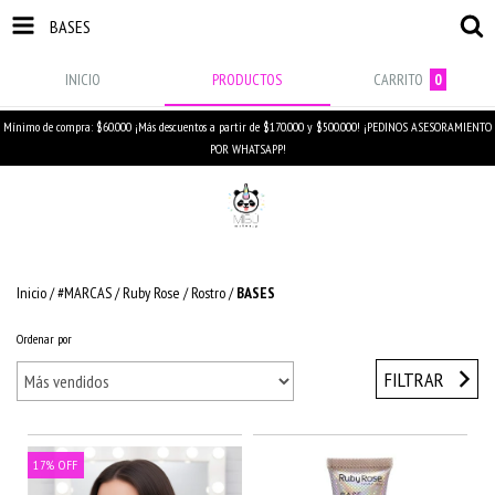
BASES
INICIO
PRODUCTOS
CARRITO
0
Mínimo de compra: $60.000 ¡Más descuentos a partir de $170.000 y $500.000! ¡PEDINOS ASESORAMIENTO
POR WHATSAPP!
Inicio
/
#MARCAS
/
Ruby Rose
/
Rostro
/
BASES
Ordenar por
FILTRAR
17
%
OFF