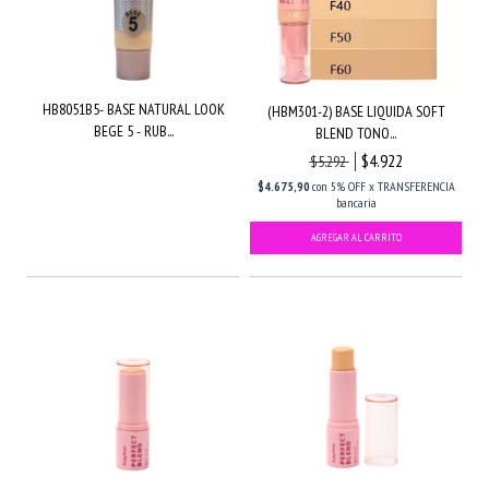
HB8051B5- BASE NATURAL LOOK
(HBM301-2) BASE LIQUIDA SOFT
BEGE 5 - RUB...
BLEND TONO...
$4.922
$5.292
$4.675,90
con
5% OFF x TRANSFERENCIA
bancaria