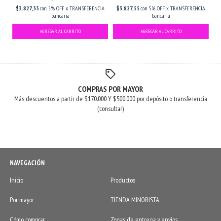
$3.827,55
con
5% OFF x TRANSFERENCIA
$3.827,55
con
5% OFF x TRANSFERENCIA
bancaria
bancaria
COMPRAS POR MAYOR
Más descuentos a partir de $170.000 Y $500.000 por depósito o transferencia
(consultar)
NAVEGACIÓN
Inicio
Productos
Por mayor
TIENDA MINORISTA
Cómo comprar
Zonas de entrega y envíos