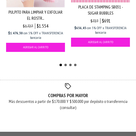
PLACA DE STAMPING SB031 -
PULPITO PARA LIMPIAR Y EXFOLIAR
SUGAR BUBBLES
EL ROSTR...
$691
$727
$1.554
$1.727
$656,45
con
5% OFF x TRANSFERENCIA
bancaria
$1.476,30
con
5% OFF x TRANSFERENCIA
bancaria
COMPRAS POR MAYOR
Más descuentos a partir de $170.000 Y $500.000 por depósito o transferencia
(consultar)