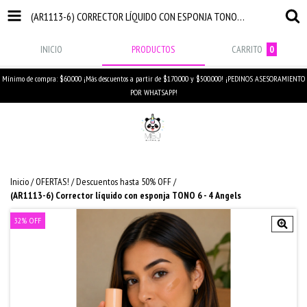
(AR1113-6) CORRECTOR LÍQUIDO CON ESPONJA TONO 6 - 4 ANGELS
INICIO
PRODUCTOS
CARRITO
0
Mínimo de compra: $60.000 ¡Más descuentos a partir de $170.000 y $500.000! ¡PEDINOS ASESORAMIENTO
POR WHATSAPP!
Inicio
/
OFERTAS!
/
Descuentos hasta 50% OFF
/
(AR1113-6) Corrector líquido con esponja TONO 6 - 4 Angels
32
%
OFF