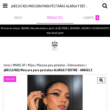
(AR1167AD) MÁSCARA PARA PESTAÑAS ALARGA Y DEFINE - 4ANGELS
INICIO
PRODUCTOS
CARRITO
0
Mínimo de compra: $60.000 ¡Más descuentos a partir de $170.000 y $500.000! ¡PEDINOS ASESORAMIENTO
POR WHATSAPP!
Inicio
/
#MAKE UP
/
#Ojos
/
Máscara para pestañas - Delineadores
/
(AR1167AD) Máscara para pestañas ALARGA Y DEFINE - 4ANGELS
10
%
OFF