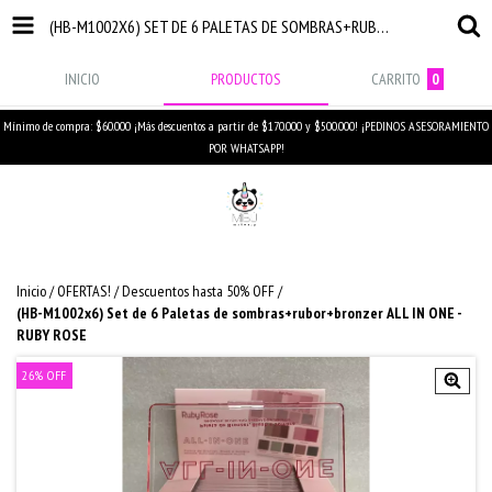
(HB-M1002X6) SET DE 6 PALETAS DE SOMBRAS+RUBOR+BRONZER ALL IN ONE - RUBY ROSE
INICIO
PRODUCTOS
CARRITO
0
Mínimo de compra: $60.000 ¡Más descuentos a partir de $170.000 y $500.000! ¡PEDINOS ASESORAMIENTO
POR WHATSAPP!
Inicio
/
OFERTAS!
/
Descuentos hasta 50% OFF
/
(HB-M1002x6) Set de 6 Paletas de sombras+rubor+bronzer ALL IN ONE -
RUBY ROSE
26
%
OFF