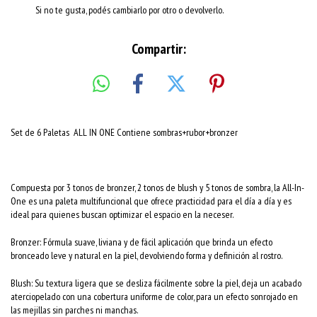
Si no te gusta, podés cambiarlo por otro o devolverlo.
Compartir:
Set de 6 Paletas ALL IN ONE Contiene sombras+rubor+bronzer
Compuesta por 3 tonos de bronzer, 2 tonos de blush y 5 tonos de sombra, la All-In-
One es una paleta multifuncional que ofrece practicidad para el día a día y es
ideal para quienes buscan optimizar el espacio en la neceser.
Bronzer: Fórmula suave, liviana y de fácil aplicación que brinda un efecto
bronceado leve y natural en la piel, devolviendo forma y definición al rostro.
Blush: Su textura ligera que se desliza fácilmente sobre la piel, deja un acabado
aterciopelado con una cobertura uniforme de color, para un efecto sonrojado en
las mejillas sin parches ni manchas.