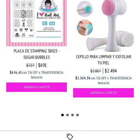
PLACA DE STAMPING SB023 -
CEPILLO PARA LIMPIAR Y EXFOLIAR
SUGAR BUBBLES
TU PIEL
$691
$727
$2.494
$2.867
$656,45
con
5% OFF x TRANSFERENCIA
bancaria
$2.369,30
con
5% OFF x TRANSFERENCIA
bancaria