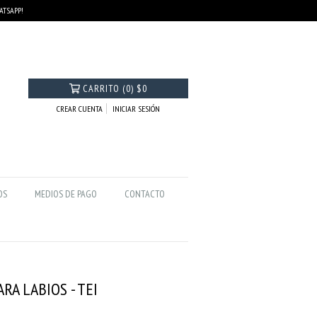
HATSAPP!
CARRITO
(
0
)
$0
CREAR CUENTA
INICIAR SESIÓN
OS
MEDIOS DE PAGO
CONTACTO
RA LABIOS - TEI