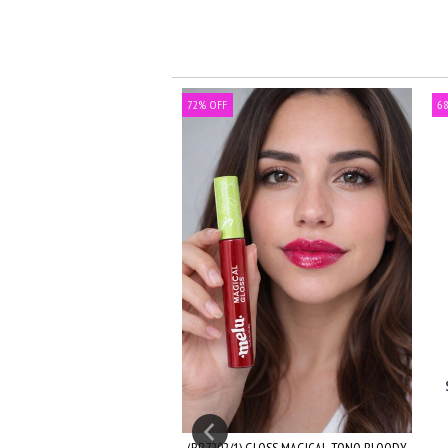
72
%
OFF
68