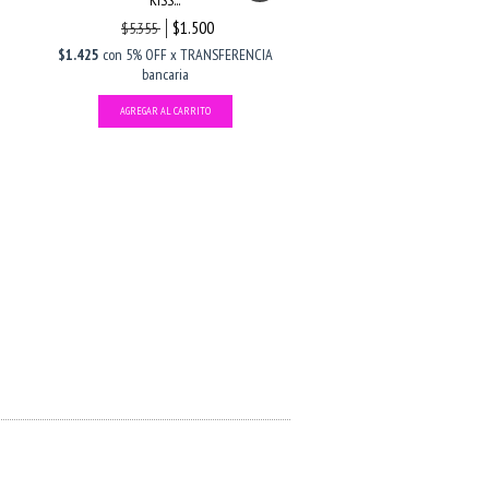
KISS...
$1.500
$5.355
$1.425
con
5% OFF x TRANSFERENCIA
bancaria
RR2056 - LÁPIZ DELINEADOR
TONO...
$1.000
$950
con
5% OFF x TRANS
bancaria