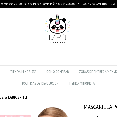
de compra: $60.000 ¡Más descuentos a partir de $170.000 y $500.000! ¡PEDINOS ASESORAMIENTO POR W
R
TIENDA MINORISTA
CÓMO COMPRAR
ZONAS DE ENTREGA Y ENVÍ
POLÍTICAS DE DEVOLUCIÓN
TIENDA MINORISTA
para LABIOS - TEI
MASCARILLA PA