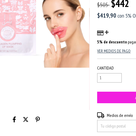
$442
$505
$419,90
con
5% O
5% de descuento
pagan
VER MEDIOS DE PAGO
CANTIDAD
Entregas para el CP:
Medios de envío