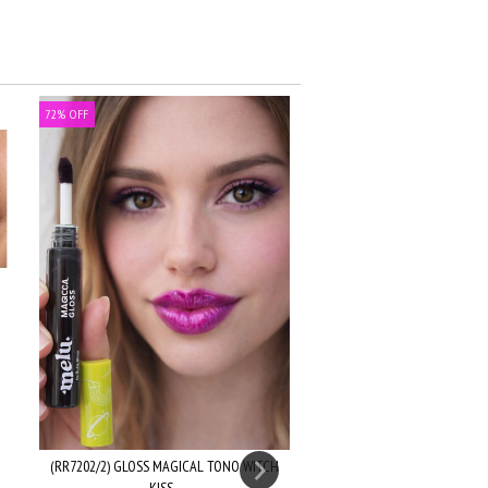
72
%
OFF
O
(RR7202/2) GLOSS MAGICAL TONO WITCH