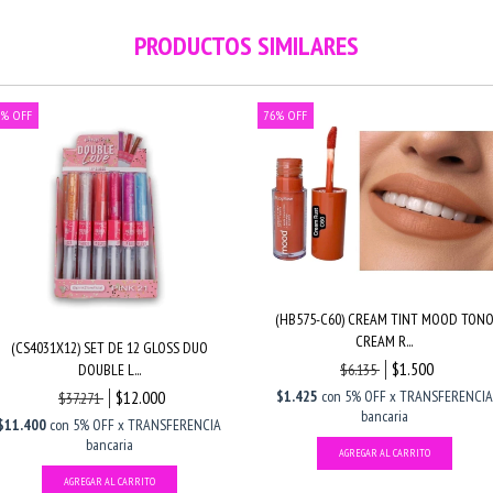
PRODUCTOS SIMILARES
%
OFF
76
%
OFF
(HB575-C60) CREAM TINT MOOD TON
CREAM R...
(CS4031X12) SET DE 12 GLOSS DUO
$1.500
DOUBLE L...
$6.135
$12.000
$1.425
con
5% OFF x TRANSFERENCIA
$37.271
bancaria
$11.400
con
5% OFF x TRANSFERENCIA
bancaria