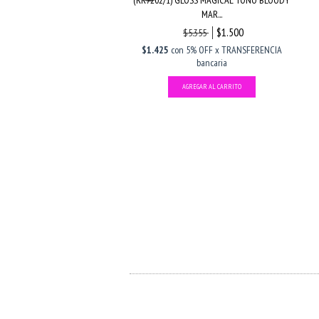
1) LIP GLOSS LAQUEADO LINEA
(RR7202/1) GLOSS MAGICAL TONO BLOODY
GL...
MAR...
$1.990
$1.500
$4.543
$5.355
con
5% OFF x TRANSFERENCIA
$1.425
con
5% OFF x TRANSFERENCIA
bancaria
bancaria