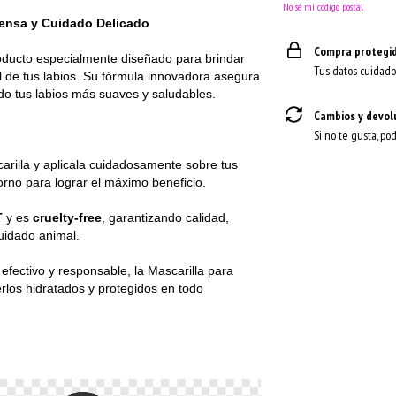
No sé mi código postal
ntensa y Cuidado Delicado
Compra protegi
oducto especialmente diseñado para brindar
Tus datos cuidado
el de tus labios. Su fórmula innovadora asegura
do tus labios más suaves y saludables.
Cambios y devol
Si no te gusta, po
rilla y aplicala cuidadosamente sobre tus
torno para lograr el máximo beneficio.
T
y es
cruelty-free
, garantizando calidad,
uidado animal.
efectivo y responsable, la Mascarilla para
rlos hidratados y protegidos en todo