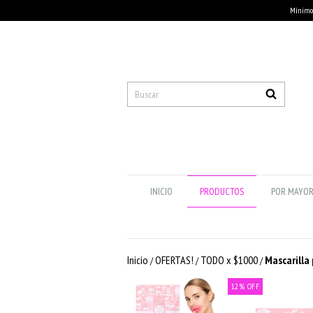
Mínimo 
INICIO
PRODUCTOS
POR MAYO
Inicio
OFERTAS!
TODO x $1000
Mascarilla 
/
/
/
12
%
OFF