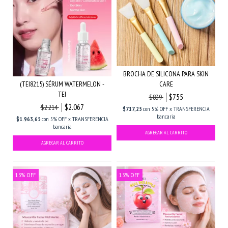
BROCHA DE SILICONA PARA SKIN
(TEI8215) SÉRUM WATERMELON -
CARE
TEI
$755
$839
$2.067
$2.214
$717,25
con
5% OFF x TRANSFERENCIA
bancaria
$1.963,65
con
5% OFF x TRANSFERENCIA
bancaria
13
%
OFF
13
%
OFF