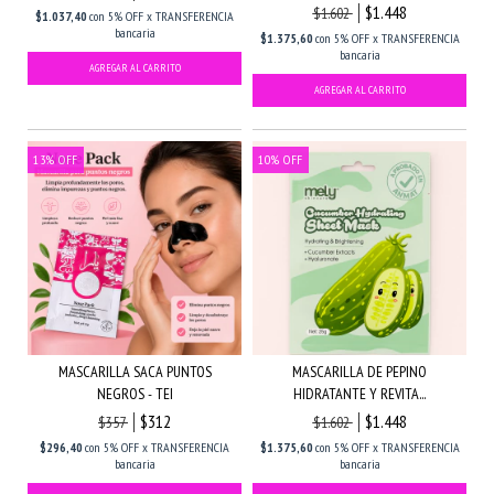
$1.448
$1.602
$1.037,40
con
5% OFF x TRANSFERENCIA
bancaria
$1.375,60
con
5% OFF x TRANSFERENCIA
bancaria
13
%
OFF
10
%
OFF
MASCARILLA SACA PUNTOS
MASCARILLA DE PEPINO
NEGROS - TEI
HIDRATANTE Y REVITA...
$312
$1.448
$357
$1.602
$296,40
con
5% OFF x TRANSFERENCIA
$1.375,60
con
5% OFF x TRANSFERENCIA
bancaria
bancaria