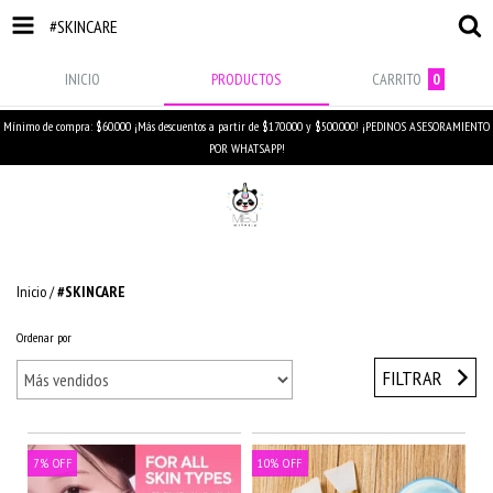
#SKINCARE
INICIO
PRODUCTOS
CARRITO
0
Mínimo de compra: $60.000 ¡Más descuentos a partir de $170.000 y $500.000! ¡PEDINOS ASESORAMIENTO
POR WHATSAPP!
Inicio
/
#SKINCARE
Ordenar por
FILTRAR
7
%
OFF
10
%
OFF