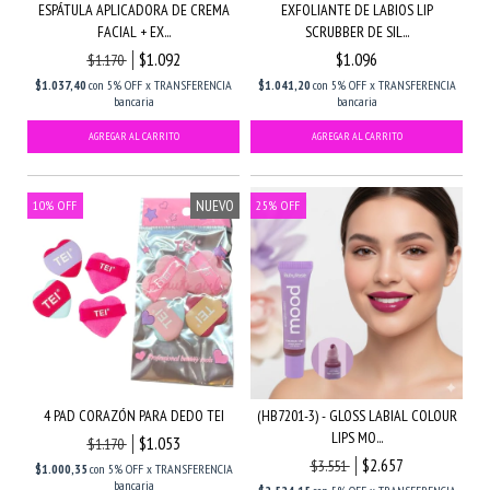
ESPÁTULA APLICADORA DE CREMA
EXFOLIANTE DE LABIOS LIP
FACIAL + EX...
SCRUBBER DE SIL...
$1.092
$1.096
$1.170
$1.037,40
con
5% OFF x TRANSFERENCIA
$1.041,20
con
5% OFF x TRANSFERENCIA
bancaria
bancaria
NUEVO
10
%
OFF
25
%
OFF
4 PAD CORAZÓN PARA DEDO TEI
(HB7201-3) - GLOSS LABIAL COLOUR
LIPS MO...
$1.053
$1.170
$2.657
$3.551
$1.000,35
con
5% OFF x TRANSFERENCIA
bancaria