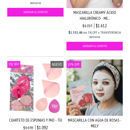
bancaria
MASCARILLA CREAMY ÁCIDO
HIALURÓNICO - ME...
$1.612
$1.727
$1.531,40
con
5% OFF x TRANSFERENCIA
bancaria
NUEVO
7
%
OFF
10
%
OFF
CUARTETO DE ESPONJAS Y PAD - TEI
MASCARILLA CON AGUA DE ROSAS -
MELY
$1.092
$1.170