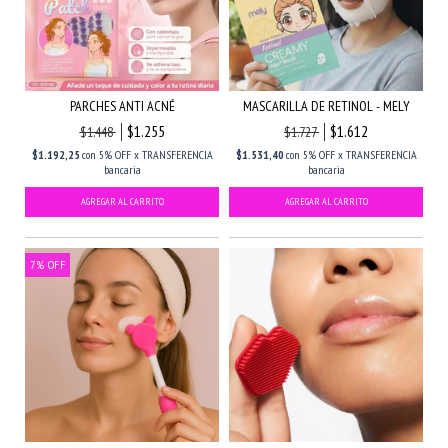
PARCHES ANTI ACNÉ
MASCARILLA DE RETINOL - MELY
$1.255
$1.612
$1.448
$1.727
$1.192,25
con
5% OFF x TRANSFERENCIA
$1.531,40
con
5% OFF x TRANSFERENCIA
bancaria
bancaria
7
%
OFF