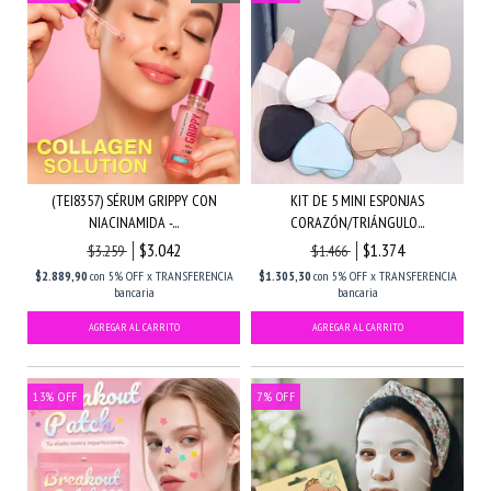
(TEI8357) SÉRUM GRIPPY CON
KIT DE 5 MINI ESPONJAS
NIACINAMIDA -...
CORAZÓN/TRIÁNGULO...
$3.042
$1.374
$3.259
$1.466
$2.889,90
con
5% OFF x TRANSFERENCIA
$1.305,30
con
5% OFF x TRANSFERENCIA
bancaria
bancaria
13
%
OFF
7
%
OFF