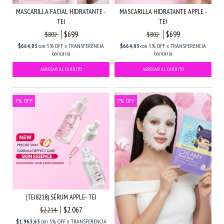
MASCARILLA FACIAL HIDRATANTE -
MASCARILLA HIDRATANTE APPLE -
TEI
TEI
$699
$699
$802
$802
$664,05
con
5% OFF x TRANSFERENCIA
$664,05
con
5% OFF x TRANSFERENCIA
bancaria
bancaria
7
%
OFF
7
%
OFF
(TEI8218) SÉRUM APPLE- TEI
$2.067
$2.214
$1.963,65
con
5% OFF x TRANSFERENCIA