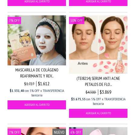
7
%
OFF
10
%
OFF
MASCARILLA DE COLÁGENO
REAFIRMANTE Y REV...
(TEI8214) SERUM ANTI ACNE
$1.612
$1.727
PETALOS DE FLO...
$1.531,40
con
5% OFF x TRANSFERENCIA
$3.869
$4.300
bancaria
$3.675,55
con
5% OFF x TRANSFERENCIA
bancaria
NUEVO
7
%
OFF
6
%
OFF