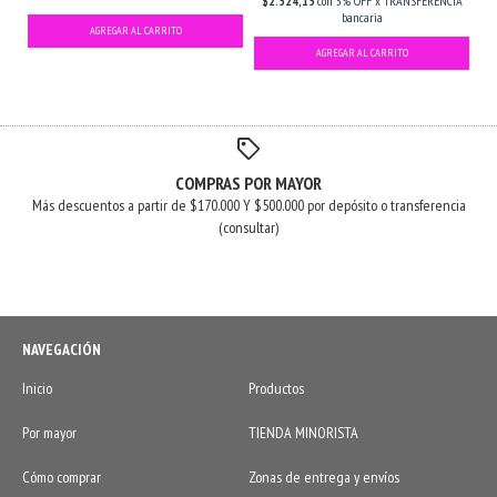
$2.524,15
con
5% OFF x TRANSFERENCIA
bancaria
COMPRAS POR MAYOR
Más descuentos a partir de $170.000 Y $500.000 por depósito o transferencia
(consultar)
NAVEGACIÓN
Inicio
Productos
Por mayor
TIENDA MINORISTA
Cómo comprar
Zonas de entrega y envíos