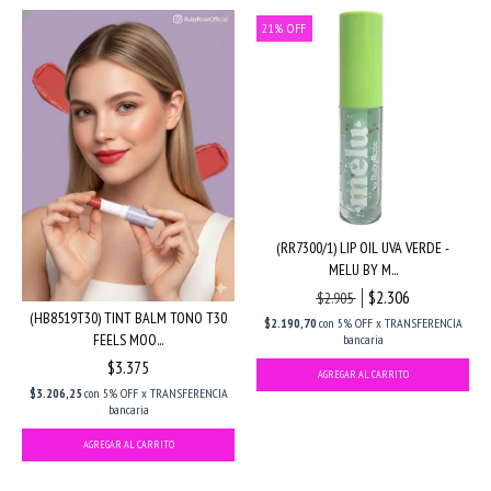
21
%
OFF
(RR7300/1) LIP OIL UVA VERDE -
MELU BY M...
$2.306
$2.905
(HB8519T30) TINT BALM TONO T30
$2.190,70
con
5% OFF x TRANSFERENCIA
FEELS MOO...
bancaria
$3.375
$3.206,25
con
5% OFF x TRANSFERENCIA
bancaria