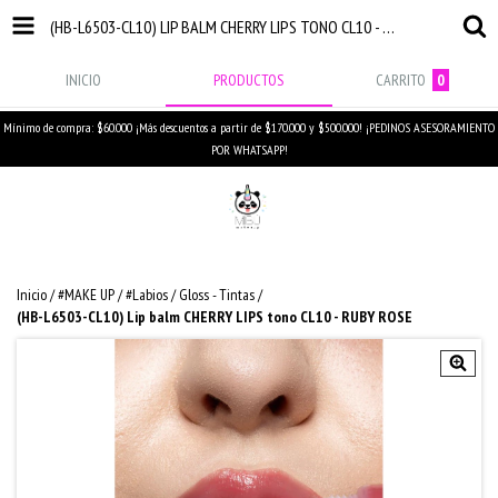
(HB-L6503-CL10) LIP BALM CHERRY LIPS TONO CL10 - RUBY ROSE
INICIO
PRODUCTOS
CARRITO
0
Mínimo de compra: $60.000 ¡Más descuentos a partir de $170.000 y $500.000! ¡PEDINOS ASESORAMIENTO
POR WHATSAPP!
Inicio
/
#MAKE UP
/
#Labios
/
Gloss - Tintas
/
(HB-L6503-CL10) Lip balm CHERRY LIPS tono CL10 - RUBY ROSE