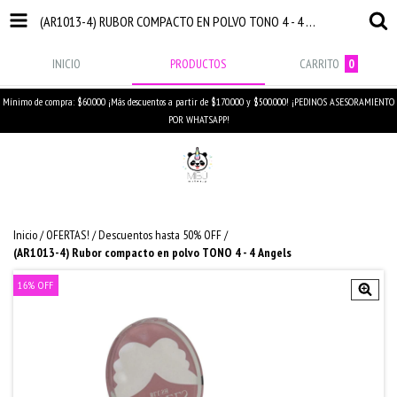
(AR1013-4) RUBOR COMPACTO EN POLVO TONO 4 - 4 ANGELS
INICIO
PRODUCTOS
CARRITO
0
Mínimo de compra: $60.000 ¡Más descuentos a partir de $170.000 y $500.000! ¡PEDINOS ASESORAMIENTO
POR WHATSAPP!
Inicio
/
OFERTAS!
/
Descuentos hasta 50% OFF
/
(AR1013-4) Rubor compacto en polvo TONO 4 - 4 Angels
16
%
OFF