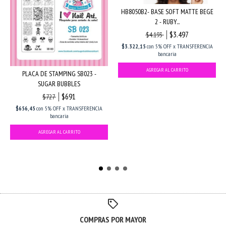
HB8050B2- BASE SOFT MATTE BEGE
2 - RUBY...
$3.497
$4.193
$3.322,15
con
5% OFF x TRANSFERENCIA
bancaria
PLACA DE STAMPING SB023 -
SUGAR BUBBLES
$691
$727
$656,45
con
5% OFF x TRANSFERENCIA
bancaria
COMPRAS POR MAYOR