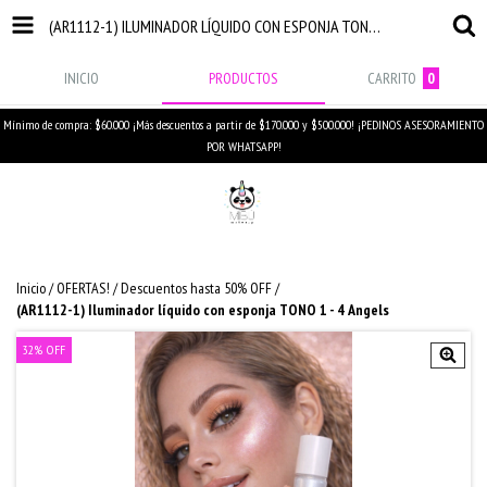
(AR1112-1) ILUMINADOR LÍQUIDO CON ESPONJA TONO 1 - 4 ANGELS
INICIO
PRODUCTOS
CARRITO
0
Mínimo de compra: $60.000 ¡Más descuentos a partir de $170.000 y $500.000! ¡PEDINOS ASESORAMIENTO
POR WHATSAPP!
Inicio
/
OFERTAS!
/
Descuentos hasta 50% OFF
/
(AR1112-1) Iluminador líquido con esponja TONO 1 - 4 Angels
32
%
OFF