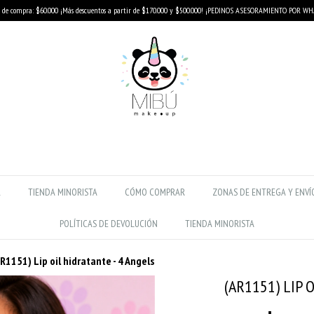
de compra: $60.000 ¡Más descuentos a partir de $170.000 y $500.000! ¡PEDINOS ASESORAMIENTO POR W
R
TIENDA MINORISTA
CÓMO COMPRAR
ZONAS DE ENTREGA Y ENVÍ
POLÍTICAS DE DEVOLUCIÓN
TIENDA MINORISTA
R1151) Lip oil hidratante - 4 Angels
(AR1151) LIP 