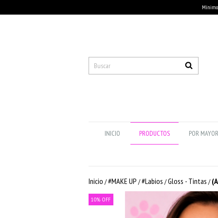
Mínimo 
INICIO
PRODUCTOS
POR MAYO
Inicio
#MAKE UP
#Labios
Gloss - Tintas
(A
/
/
/
/
10
%
OFF