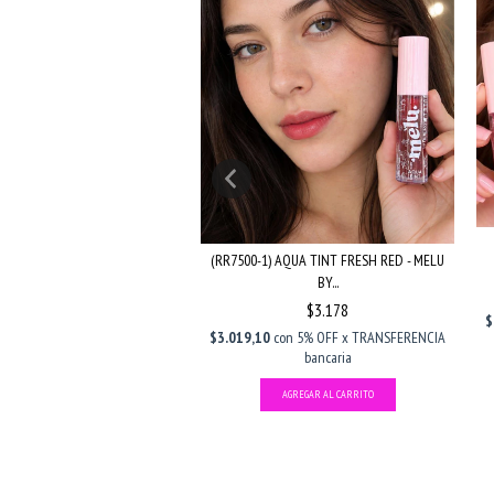
(RR7500-1) AQUA TINT FRESH RED - MELU
BY...
LIP OIL PITAYA - MELU BY MELU
$3.178
$
$2.306
$2.905
$3.019,10
con
5% OFF x TRANSFERENCIA
con
5% OFF x TRANSFERENCIA
bancaria
bancaria