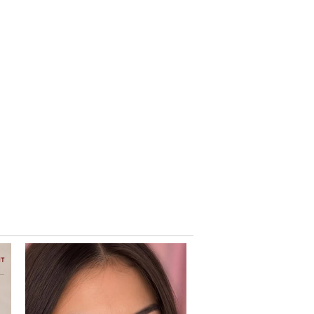
20
%
OFF