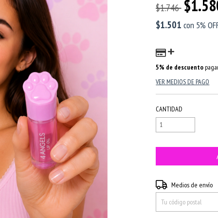
$1.58
$1.746
$1.501
con
5% OFF
5% de descuento
pagan
VER MEDIOS DE PAGO
CANTIDAD
Entregas para el CP:
Medios de envío