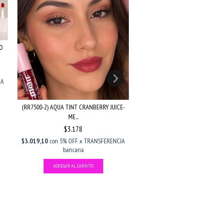
HB8224-75 GLOSS LABIAL SHIN
O
R...
$2.495
$3.123
$2.370,25
con
5% OFF x TRA
IA
bancaria
(RR7500-2) AQUA TINT CRANBERRY JUICE-
ME...
$3.178
$3.019,10
con
5% OFF x TRANSFERENCIA
bancaria