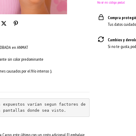
No sé mi código postal
Compra protegi
Tus datos cuidado
Cambios y devol
Si no te gusta, po
APROBADA en ANMAT
atante sin color predominante
nes causados por el frío intenso :).
 expuestos varían segun factores de 
s pantallas donde sea visto.
 Cargo, este último con un costo adicional. El embalaje