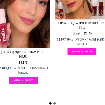
(HB547-03) AQUA TINT RUBY ROSE TON
03 -...
$3.134
$3.688
$2.977,30
con
5% OFF x TRANSFERENC
bancaria
(RR7500-3) AQUA TINT PITAYA POOL -
MELU...
$3.178
3.019,10
con
5% OFF x TRANSFERENCIA
bancaria