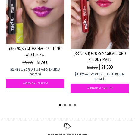
(RR7202/2) GLOSS MAGICAL TONO
(RR7202/1) GLOSS MAGICAL TONO
WITCH KISS...
BLOODY MAR...
$1.500
$5.355
$1.500
$5.355
$1.425
con
5% OFF x TRANSFERENCIA
bancaria
$1.425
con
5% OFF x TRANSFERENCIA
bancaria