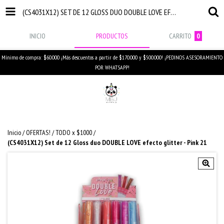
(CS4031X12) SET DE 12 GLOSS DUO DOUBLE LOVE EFECTO GLITTER - PINK 21
INICIO
PRODUCTOS
CARRITO
0
Mínimo de compra: $60.000 ¡Más descuentos a partir de $170.000 y $500.000! ¡PEDINOS ASESORAMIENTO
POR WHATSAPP!
Inicio
/
OFERTAS!
/
TODO x $1000
/
(CS4031X12) Set de 12 Gloss duo DOUBLE LOVE efecto glitter - Pink 21