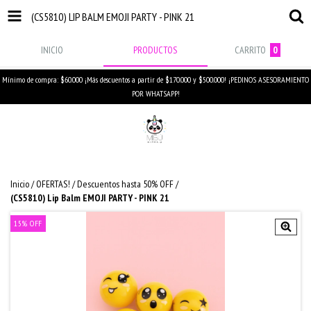
(CS5810) LIP BALM EMOJI PARTY - PINK 21
INICIO
PRODUCTOS
CARRITO
0
Mínimo de compra: $60.000 ¡Más descuentos a partir de $170.000 y $500.000! ¡PEDINOS ASESORAMIENTO
POR WHATSAPP!
Inicio
/
OFERTAS!
/
Descuentos hasta 50% OFF
/
(CS5810) Lip Balm EMOJI PARTY - PINK 21
15
%
OFF