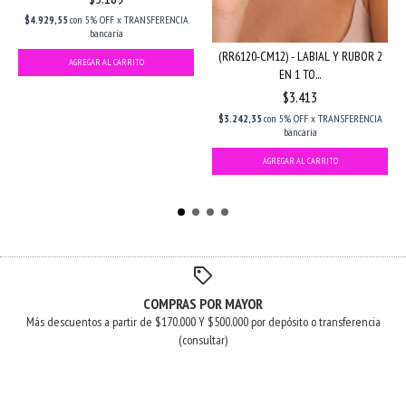
$4.929,55
con
5% OFF x TRANSFERENCIA
bancaria
(RR6120-CM12) - LABIAL Y RUBOR 2
EN 1 TO...
$3.413
$3.242,35
con
5% OFF x TRANSFERENCIA
bancaria
COMPRAS POR MAYOR
Más descuentos a partir de $170.000 Y $500.000 por depósito o transferencia
(consultar)