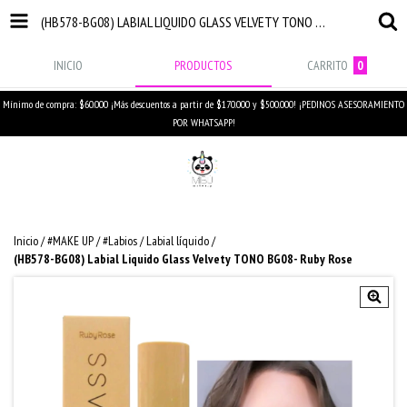
(HB578-BG08) LABIAL LIQUIDO GLASS VELVETY TONO BG08- RUBY ROSE
INICIO
PRODUCTOS
CARRITO
0
Mínimo de compra: $60.000 ¡Más descuentos a partir de $170.000 y $500.000! ¡PEDINOS ASESORAMIENTO
POR WHATSAPP!
Inicio
/
#MAKE UP
/
#Labios
/
Labial líquido
/
(HB578-BG08) Labial Liquido Glass Velvety TONO BG08- Ruby Rose