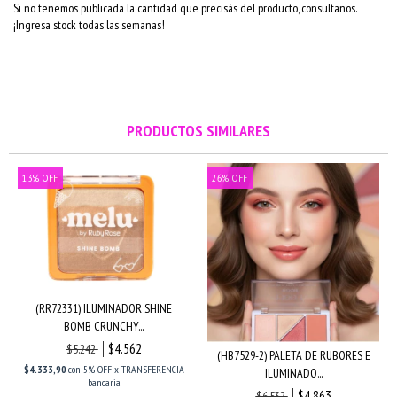
Si no tenemos publicada la cantidad que precisás del producto, consultanos.
¡Ingresa stock todas las semanas!
PRODUCTOS SIMILARES
13
%
OFF
26
%
OFF
(RR72331) ILUMINADOR SHINE
BOMB CRUNCHY...
$4.562
$5.242
(HB7529-2) PALETA DE RUBORES E
$4.333,90
con
5% OFF x TRANSFERENCIA
ILUMINADO...
bancaria
$4.863
$6.532