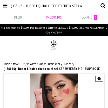
(HB6116) - RUBOR LÍQUIDO CHEEK TO CHEEK STRAWBERRY PIE - RUBY ROSE
INICIO
PRODUCTOS
CARRITO
0
Mínimo de compra: $60.000 ¡Más descuentos a partir de $170.000 y $500.000! ¡PEDINOS ASESORAMIENTO
POR WHATSAPP!
Inicio
/
#MAKE UP
/
#Rostro
/
Rubor-Iluminador y Bronzer
/
(HB6116) - Rubor Líquido cheek to cheek STRAWBERRY PIE - RUBY ROSE