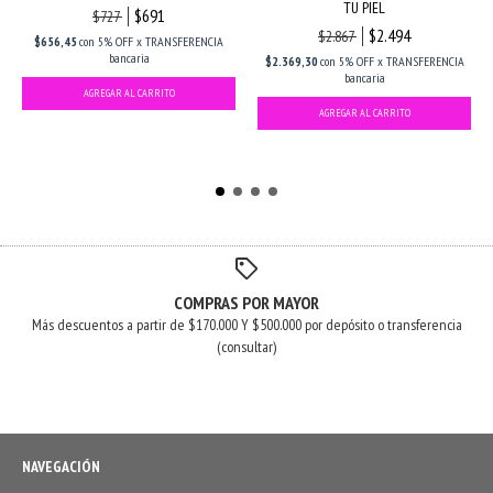
TU PIEL
$691
$727
$2.494
$2.867
$656,45
con
5% OFF x TRANSFERENCIA
bancaria
$2.369,30
con
5% OFF x TRANSFERENCIA
bancaria
COMPRAS POR MAYOR
Más descuentos a partir de $170.000 Y $500.000 por depósito o transferencia
(consultar)
NAVEGACIÓN