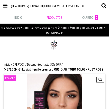
(HB7100M-3) LABIAL LÍQUIDO CREMOSO OBSIDIAN TONO 0CL03 - RUBY ROSE
INICIO
PRODUCTOS
CARRITO
0
Mínimo de compra: $60.000 ¡Más descuentos a partir de $170.000 y $500.000! ¡PEDINOS ASESORAMIENTO
POR WHATSAPP!
Inicio
/
OFERTAS!
/
Descuentos hasta 50% OFF
/
(HB7100M-3) Labial líquido cremoso OBSIDIAN TONO 0CL03 - RUBY ROSE
27
%
OFF