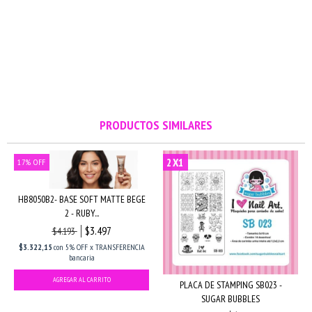
PRODUCTOS SIMILARES
2X1
17
%
OFF
HB8050B2- BASE SOFT MATTE BEGE
2 - RUBY...
$3.497
$4.193
$3.322,15
con
5% OFF x TRANSFERENCIA
bancaria
PLACA DE STAMPING SB023 -
SUGAR BUBBLES