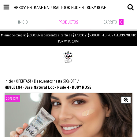
HB8051N4- BASE NATURAL LOOK NUDE 4 - RUBY ROSE
INICIO
PRODUCTOS
CARRITO
0
Mínimo de compra: $60.000 ¡Más descuentos a partir de $170.000 y $500.000! ¡PEDINOS ASESORAMIENTO
POR WHATSAPP!
Inicio
/
OFERTAS!
/
Descuentos hasta 50% OFF
/
HB8051N4- Base Natural Look Nude 4 - RUBY ROSE
23
%
OFF