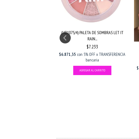
4) 3EN1 TONO MIDNIGHT LOVE
(HB1075/4) PALETA DE SOMBRAS LET IT
(RUB...
RAIN...
$4.816
$5.667
$7.233
con
5% OFF x TRANSFERENCIA
$6.871,35
con
5% OFF x TRANSFERENCIA
bancaria
bancaria
$