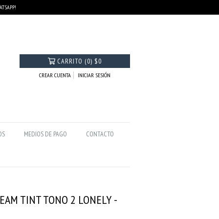
HATSAPP!
CARRITO
(
0
)
$0
CREAR CUENTA
INICIAR SESIÓN
OS
MEDIOS DE PAGO
CONTACTO
REAM TINT TONO 2 LONELY -