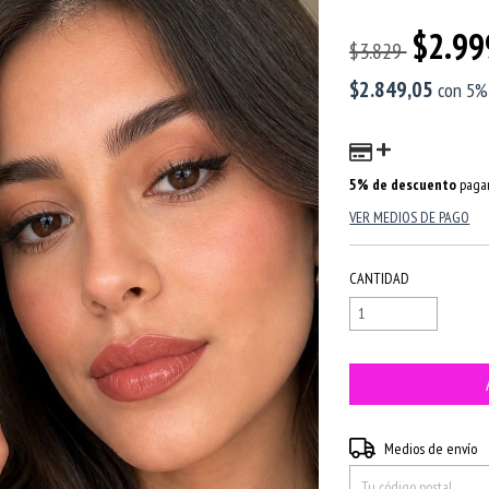
$2.99
$3.829
$2.849,05
con
5%
5% de descuento
pagan
VER MEDIOS DE PAGO
CANTIDAD
Entregas para el CP:
Medios de envío