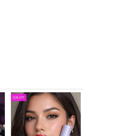
31
%
OFF
15
%
OFF