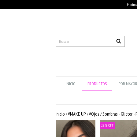
Mínimo 
INICIO
PRODUCTOS
POR MAYO
Inicio
#MAKE UP
#Ojos
Sombras - Glitter -
/
/
/
22
%
OFF