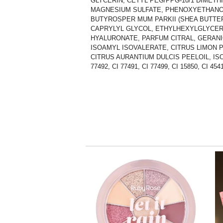
GLYCERIN, CETYL PEG/PPG-10/1 DIMET
MAGNESIUM SULFATE, PHENOXYETHANO
BUTYROSPER MUM PARKII (SHEA BUTTE
CAPRYLYL GLYCOL, ETHYLHEXYLGLYCERI
HYALURONATE, PARFUM CITRAL, GERANI
ISOAMYL ISOVALERATE, CITRUS LIMON P
CITRUS AURANTIUM DULCIS PEELOIL, ISOP
77492, CI 77491, CI 77499, CI 15850, CI 454