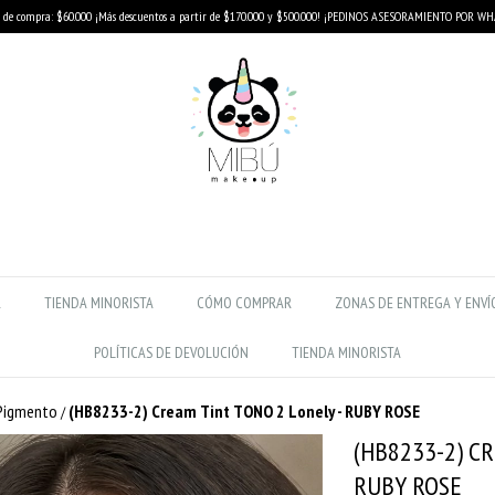
de compra: $60.000 ¡Más descuentos a partir de $170.000 y $500.000! ¡PEDINOS ASESORAMIENTO POR W
R
TIENDA MINORISTA
CÓMO COMPRAR
ZONAS DE ENTREGA Y ENVÍ
POLÍTICAS DE DEVOLUCIÓN
TIENDA MINORISTA
 Pigmento
(HB8233-2) Cream Tint TONO 2 Lonely - RUBY ROSE
/
(HB8233-2) C
RUBY ROSE