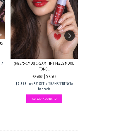
(RR1100-06) 3EN1 TONO SU
(RUBOR...
$4.816
$5.667
US
$4.575,20
con
5% OFF x TRA
bancaria
(HB575-CM50) CREAM TINT FEELS MOOD
IA
TONO...
$2.500
$3.607
$2.375
con
5% OFF x TRANSFERENCIA
bancaria