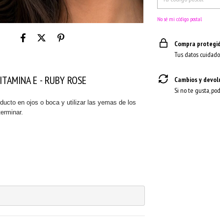
No sé mi código postal
Compra protegi
Tus datos cuidado
ITAMINA E - RUBY ROSE
Cambios y devol
Si no te gusta, po
ducto en ojos o boca y utilizar las yemas de los
terminar.