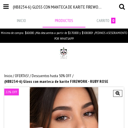
(HB8234-6) GLOSS CON MANTECA DE KARITE FIREWORK - RUBY ROSE
INICIO
PRODUCTOS
CARRITO
0
Mínimo de compra: $60.000 ¡Más descuentos a partir de $170.000 y $500.000! ¡PEDINOS ASESORAMIENTO
POR WHATSAPP!
Inicio
/
OFERTAS!
/
Descuentos hasta 50% OFF
/
(HB8234-6) Gloss con manteca de karite FIREWORK - RUBY ROSE
22
%
OFF