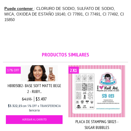
Puede contener
: CLORURO DE SODIO, SULFATO DE SODIO,
MICA, OXIDEA DE ESTAÑO 19140, CI 77891, CI 77491, CI 77492, CI
15850
PRODUCTOS SIMILARES
2X1
17
%
OFF
HB8050B2- BASE SOFT MATTE BEGE
2 - RUBY...
$3.497
$4.193
$3.322,15
con
5% OFF x TRANSFERENCIA
bancaria
PLACA DE STAMPING SB023 -
SUGAR BUBBLES