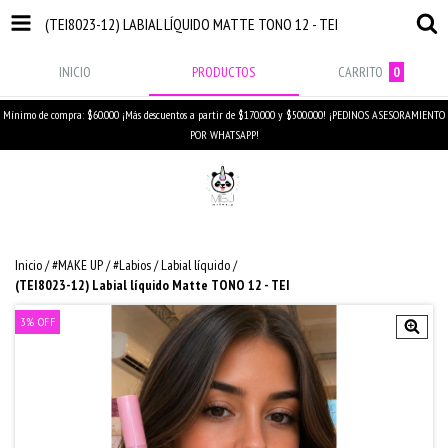
(TEI8023-12) LABIAL LÍQUIDO MATTE TONO 12 - TEI
INICIO
PRODUCTOS
CARRITO
0
Mínimo de compra: $60.000 ¡Más descuentos a partir de $170.000 y $500.000! ¡PEDINOS ASESORAMIENTO
POR WHATSAPP!
Inicio
/
#MAKE UP
/
#Labios
/
Labial líquido
/
(TEI8023-12) Labial líquido Matte TONO 12 - TEI
3
%
OFF