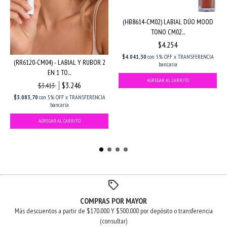
(HB8614-CM02) LABIAL DÚO MOOD
TONO CM02...
$4.254
$4.041,30
con
5% OFF x TRANSFERENCIA
(RR6120-CM04) - LABIAL Y RUBOR 2
bancaria
EN 1 TO...
$3.246
$3.413
$3.083,70
con
5% OFF x TRANSFERENCIA
bancaria
COMPRAS POR MAYOR
Más descuentos a partir de $170.000 Y $500.000 por depósito o transferencia
(consultar)