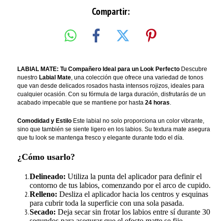
Compartir:
LABIAL MATE: Tu Compañero Ideal para un Look Perfecto
Descubre
nuestro
Labial Mate
, una colección que ofrece una variedad de tonos
que van desde delicados rosados hasta intensos rojizos, ideales para
cualquier ocasión. Con su fórmula de larga duración, disfrutarás de un
acabado impecable que se mantiene por hasta
24 horas
.
Comodidad y Estilo
Este labial no solo proporciona un color vibrante,
sino que también se siente ligero en los labios. Su textura mate asegura
que tu look se mantenga fresco y elegante durante todo el día.
¿Cómo usarlo?
Delineado:
Utiliza la punta del aplicador para definir el
contorno de tus labios, comenzando por el arco de cupido.
Relleno:
Desliza el aplicador hacia los centros y esquinas
para cubrir toda la superficie con una sola pasada.
Secado:
Deja secar sin frotar los labios entre sí durante 30
segundos para asegurar que el efecto matte se fije