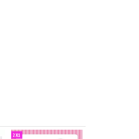
2X1
17
%
OFF