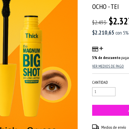
OCHO - TEI
$2.32
$2.493
$2.210,65
con
5%
5% de descuento
pagan
VER MEDIOS DE PAGO
CANTIDAD
Entregas para el CP:
Medios de envío