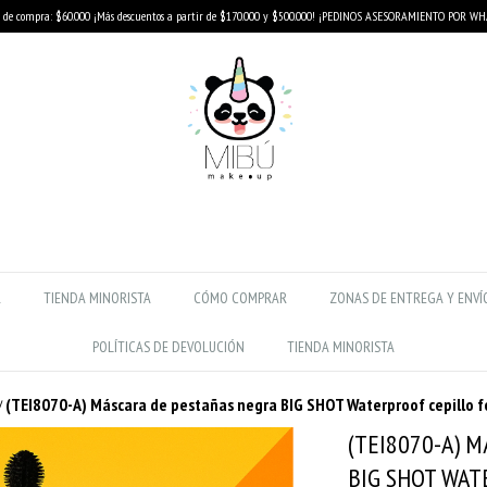
de compra: $60.000 ¡Más descuentos a partir de $170.000 y $500.000! ¡PEDINOS ASESORAMIENTO POR W
R
TIENDA MINORISTA
CÓMO COMPRAR
ZONAS DE ENTREGA Y ENVÍ
POLÍTICAS DE DEVOLUCIÓN
TIENDA MINORISTA
(TEI8070-A) Máscara de pestañas negra BIG SHOT Waterproof cepillo f
/
(TEI8070-A) 
BIG SHOT WAT