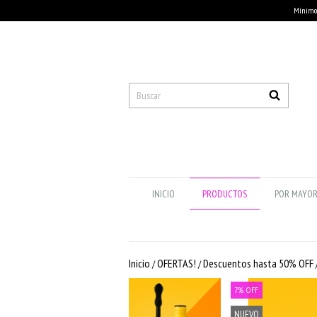
Mínimo 
INICIO
PRODUCTOS
POR MAYO
Inicio
OFERTAS!
Descuentos hasta 50% OFF
/
/
7
%
OFF
NUEVO