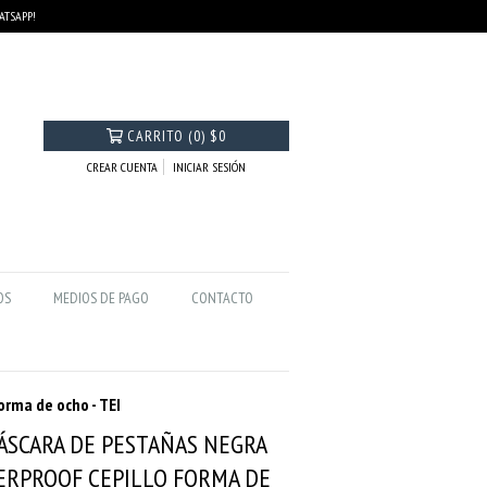
HATSAPP!
CARRITO
(
0
)
$0
CREAR CUENTA
INICIAR SESIÓN
OS
MEDIOS DE PAGO
CONTACTO
orma de ocho - TEI
MÁSCARA DE PESTAÑAS NEGRA
ERPROOF CEPILLO FORMA DE