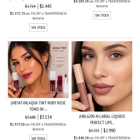
$4.189,50
con
5% OFF x TRANSFERENCIA
$1.445
$1.714
bancaria
$1.372,75
con
5% OFF x TRANSFERENCIA
SIN STOCK
bancaria
SIN STOCK
(HB547-04) AQUA TINT RUBY ROSE
TONO 04 -...
(HBL6200-4) LABIAL LIQUIDO
$3.134
$3.688
PERFECT LIPS...
$2.977,30
con
5% OFF x TRANSFERENCIA
bancaria
$2.990
$3.725
$2.840,50
con
5% OFF x TRANSFERENCIA
SIN STOCK