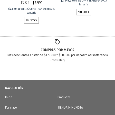
$2.849,05
con
5% OFF x TRANSFERENCIA
$2.990
$3.725
bancaria
$2.840,50
con
5% OFF x TRANSFERENCIA
SIN STOCK
bancaria
SIN STOCK
COMPRAS POR MAYOR
Más descuentos a partir de $170.000 Y $500.000 por depósito o transferencia
(consultar)
NAVEGACIÓN
Inicio
Productos
Por mayor
TIENDA MINORISTA