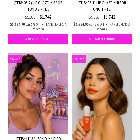
(TEI8408-2) LIP GLAZE MIRROR
(TEI8408-1) LIP GLAZE MIRROR
TONO 2 - TE...
TONO 1 - TE...
$1.742
$1.742
$1.866
$1.866
$1.654,90
con
5% OFF x TRANSFERENCIA
$1.654,90
con
5% OFF x TRANSFERENCIA
bancaria
bancaria
7
%
OFF
7
%
OFF
(TEI8461) BALSAMO MÁGICO