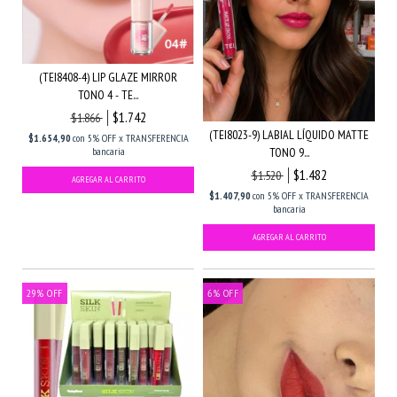
(TEI8408-4) LIP GLAZE MIRROR
TONO 4 - TE...
$1.742
$1.866
(TEI8023-9) LABIAL LÍQUIDO MATTE
$1.654,90
con
5% OFF x TRANSFERENCIA
bancaria
TONO 9...
$1.482
$1.520
$1.407,90
con
5% OFF x TRANSFERENCIA
bancaria
29
%
OFF
6
%
OFF