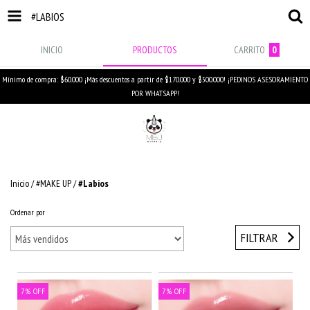
#LABIOS
INICIO
PRODUCTOS
CARRITO
0
Mínimo de compra: $60.000 ¡Más descuentos a partir de $170.000 y $500.000! ¡PEDINOS ASESORAMIENTO
POR WHATSAPP!
Inicio
/
#MAKE UP
/
#Labios
Ordenar por
FILTRAR
7
%
OFF
7
%
OFF