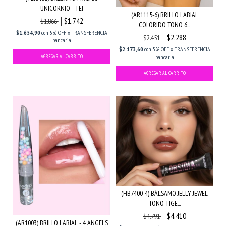
UNICORNIO - TEI
(AR1115-6) BRILLO LABIAL
$1.742
$1.866
COLORIDO TONO 6...
$1.654,90
con
5% OFF x TRANSFERENCIA
$2.288
$2.451
bancaria
$2.173,60
con
5% OFF x TRANSFERENCIA
bancaria
(HB7400-4) BÁLSAMO JELLY JEWEL
TONO TIGE...
$4.410
$4.791
(AR1003) BRILLO LABIAL - 4 ANGELS