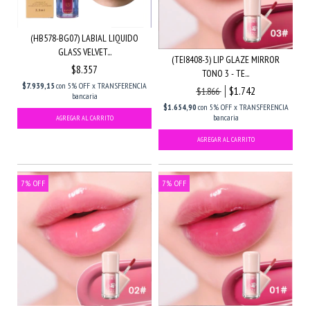
(HB578-BG07) LABIAL LIQUIDO
GLASS VELVET...
(TEI8408-3) LIP GLAZE MIRROR
$8.357
TONO 3 - TE...
$7.939,15
con
5% OFF x TRANSFERENCIA
$1.742
$1.866
bancaria
$1.654,90
con
5% OFF x TRANSFERENCIA
bancaria
7
%
OFF
7
%
OFF