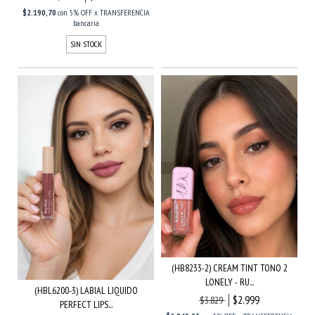
$2.190,70
con
5% OFF x TRANSFERENCIA
bancaria
SIN STOCK
(HB8233-2) CREAM TINT TONO 2
LONELY - RU...
(HBL6200-3) LABIAL LIQUIDO
$2.999
$3.829
PERFECT LIPS...