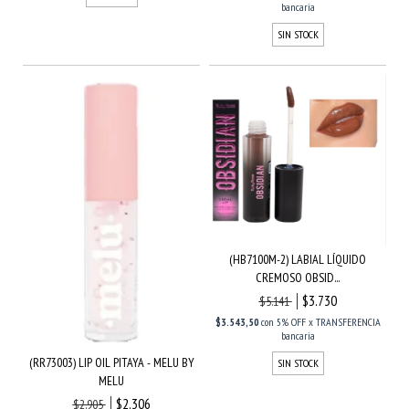
bancaria
SIN STOCK
(HB7100M-2) LABIAL LÍQUIDO
CREMOSO OBSID...
$3.730
$5.141
$3.543,50
con
5% OFF x TRANSFERENCIA
bancaria
(RR73003) LIP OIL PITAYA - MELU BY
SIN STOCK
MELU
$2.306
$2.905