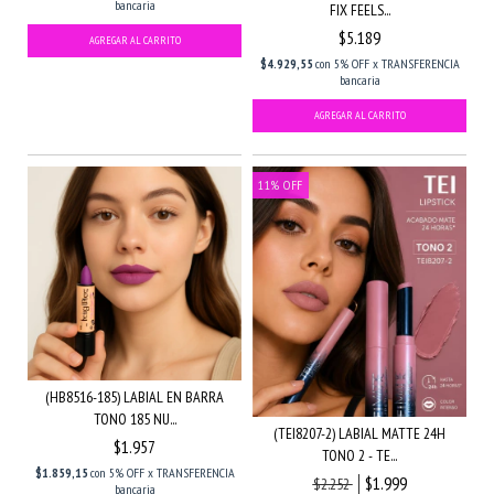
bancaria
FIX FEELS...
$5.189
$4.929,55
con
5% OFF x TRANSFERENCIA
bancaria
11
%
OFF
(HB8516-185) LABIAL EN BARRA
TONO 185 NU...
(TEI8207-2) LABIAL MATTE 24H
$1.957
TONO 2 - TE...
$1.859,15
con
5% OFF x TRANSFERENCIA
$1.999
$2.252
bancaria