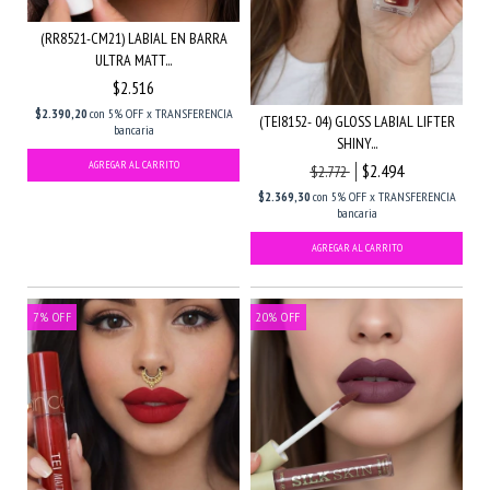
(RR8521-CM21) LABIAL EN BARRA
ULTRA MATT...
$2.516
$2.390,20
con
5% OFF x TRANSFERENCIA
(TEI8152- 04) GLOSS LABIAL LIFTER
bancaria
SHINY...
$2.494
$2.772
$2.369,30
con
5% OFF x TRANSFERENCIA
bancaria
7
%
OFF
20
%
OFF