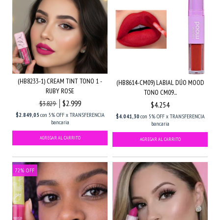
(HB8233-1) CREAM TINT TONO 1 -
(HB8614-CM09) LABIAL DÚO MOOD
RUBY ROSE
TONO CM09...
$2.999
$3.829
$4.254
$2.849,05
con
5% OFF x TRANSFERENCIA
$4.041,30
con
5% OFF x TRANSFERENCIA
bancaria
bancaria
72
%
OFF