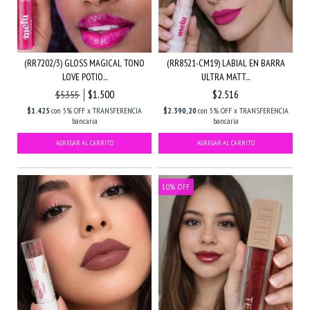
(RR7202/3) GLOSS MAGICAL TONO
(RR8521-CM19) LABIAL EN BARRA
LOVE POTIO...
ULTRA MATT...
$1.500
$2.516
$5.355
$1.425
con
5% OFF x TRANSFERENCIA
$2.390,20
con
5% OFF x TRANSFERENCIA
bancaria
bancaria
10
%
OFF