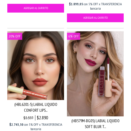
$1.899,05
con
5% OFF x TRANSFERENCIA
bancaria
20
%
OFF
6
%
OFF
(HBL6201-5) LABIAL LIQUIDO
CONFORT LIPS...
$2.890
$3.597
(HB579M-BG05) LABIAL LIQUIDO
$2.745,50
con
5% OFF x TRANSFERENCIA
SOFT BLUR T...
bancaria