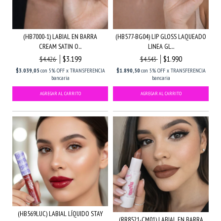
(HB7000-1) LABIAL EN BARRA
(HB577-BG04) LIP GLOSS LAQUEADO
CREAM SATIN O...
LINEA GL...
$3.199
$1.990
$4.426
$4.543
$3.039,05
con
5% OFF x TRANSFERENCIA
$1.890,50
con
5% OFF x TRANSFERENCIA
bancaria
bancaria
(HB569LUC) LABIAL LÍQUIDO STAY
(RR8521-CM01) LABIAL EN BARRA