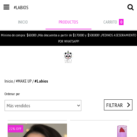
#LABIOS
INICIO
PRODUCTOS
CARRITO
0
Mínimo de compra: $60.000 ¡Más descuentos a partir de $170.000 y $500.000! ¡PEDINOS ASESORAMIENTO
POR WHATSAPP!
Inicio
/
#MAKE UP
/
#Labios
Ordenar por
FILTRAR
22
%
OFF