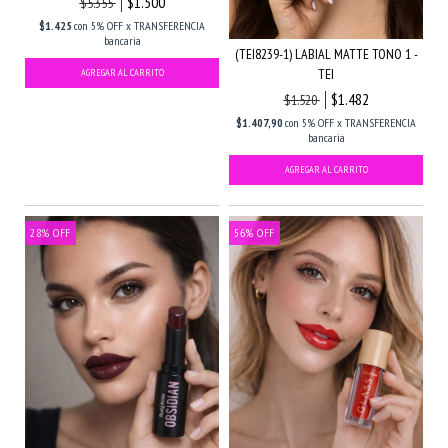
$1.500
$5.355
$1.425
con
5% OFF x TRANSFERENCIA
bancaria
(TEI8239-1) LABIAL MATTE TONO 1 -
TEI
$1.482
$1.520
$1.407,90
con
5% OFF x TRANSFERENCIA
bancaria
28
%
OFF
56
%
OFF