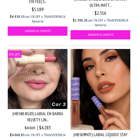
FIX FEELS...
ULTRA MATT...
$5.189
$2.516
$4.929,55
con
5% OFF x TRANSFERENCIA
$2.390,20
con
5% OFF x TRANSFERENCIA
bancaria
bancaria
6
%
OFF
(HB548-BG03) LABIAL EN BARRA
VELVETY LIN...
$4.283
$4.569
(HB569MOT) LABIAL LÍQUIDO STAY
$4.068,85
con
5% OFF x TRANSFERENCIA