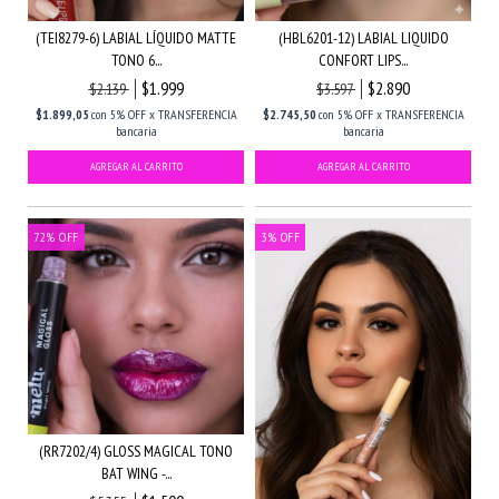
(TEI8279-6) LABIAL LÍQUIDO MATTE
(HBL6201-12) LABIAL LIQUIDO
TONO 6...
CONFORT LIPS...
$1.999
$2.890
$2.139
$3.597
$1.899,05
con
5% OFF x TRANSFERENCIA
$2.745,50
con
5% OFF x TRANSFERENCIA
bancaria
bancaria
72
%
OFF
3
%
OFF
(RR7202/4) GLOSS MAGICAL TONO
BAT WING -...