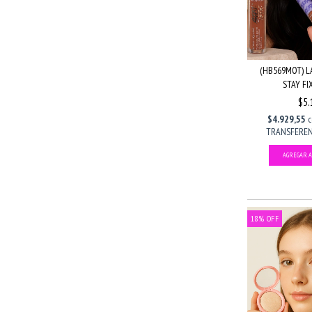
(HB569MOT) L
STAY FIX
$5.
$4.929,55
TRANSFERENC
18
%
OFF