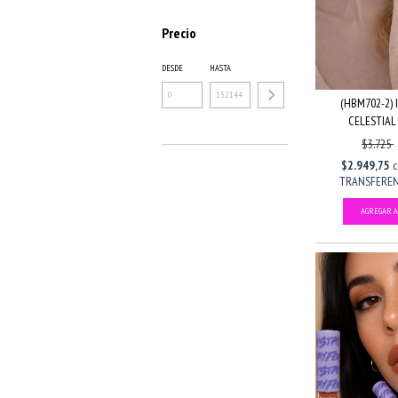
Precio
DESDE
HASTA
(HBM702-2)
CELESTIAL 
$3.725
$2.949,75
TRANSFERENC