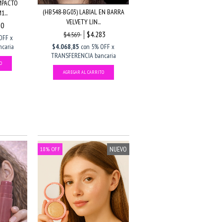
MPACTO
(HB548-BG03) LABIAL EN BARRA
...
VELVETY LIN...
30
$4.283
$4.569
OFF x
caria
$4.068,85
con
5% OFF x
TRANSFERENCIA bancaria
NUEVO
18
%
OFF