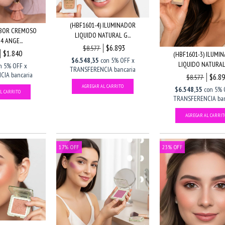
(HBF1601-4) ILUMINADOR
UBOR CREMOSO
LIQUIDO NATURAL G...
4 ANGE...
$6.893
$8.577
$1.840
(HBF1601-3) ILUMI
$6.548,35
con
5% OFF x
LIQUIDO NATURAL 
n
5% OFF x
TRANSFERENCIA bancaria
IA bancaria
$6.8
$8.577
$6.548,35
con
5% 
TRANSFERENCIA ban
17
%
OFF
23
%
OFF