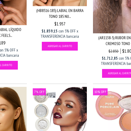
(HB8516-185) LABIAL EN BARRA
TONO 185 NU...
$1.957
ABIAL LÍQUIDO
$1.859,15
con
5% OFF x
 FEELS...
TRANSFERENCIA bancaria
(AR1138-5) RUBOR E
189
CREMOSO TONO 5
con
5% OFF x
$1.8
$2.850
IA bancaria
$1.712,85
con
5% 
TRANSFERENCIA ban
7
%
OFF
10
%
OFF