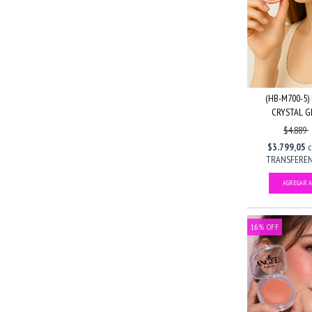
(HB-M700-5)
CRYSTAL GL
$4.889
$3.799,05
TRANSFERENC
16
%
OFF