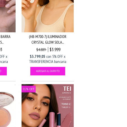
N BARRA
(HB-M700-7) ILUMINADOR
...
CRYSTAL GLOW SOLA...
03
$3.999
$4.889
OFF x
$3.799,05
con
5% OFF x
caria
TRANSFERENCIA bancaria
11
%
OFF