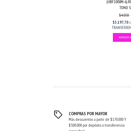
(HBF1000M-6) 
TONO SU
$4.038
$3.197,70
c
TRANSFERENC
COMPRAS POR MAYOR
Más descuentos a partir de $170.000 Y
$500.000 por depósito o transferencia