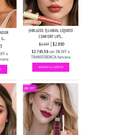
(HBL6201-5) LABIAL LIQUIDO
NADOR
CONFORT LIPS...
G...
$2.890
$3.597
93
$2.745,50
con
5% OFF x
OFF x
TRANSFERENCIA bancaria
caria
6
%
OFF