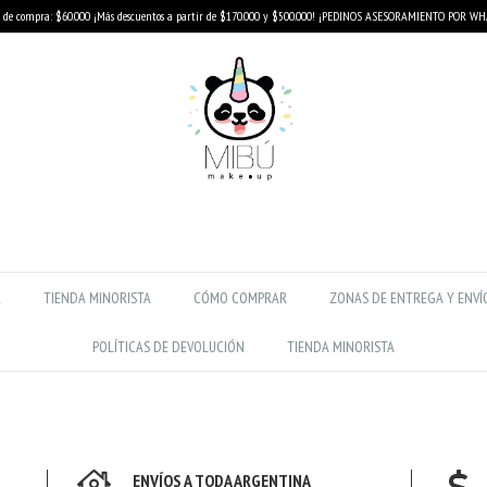
de compra: $60.000 ¡Más descuentos a partir de $170.000 y $500.000! ¡PEDINOS ASESORAMIENTO POR W
R
TIENDA MINORISTA
CÓMO COMPRAR
ZONAS DE ENTREGA Y ENVÍ
POLÍTICAS DE DEVOLUCIÓN
TIENDA MINORISTA
ENVÍOS A TODA ARGENTINA