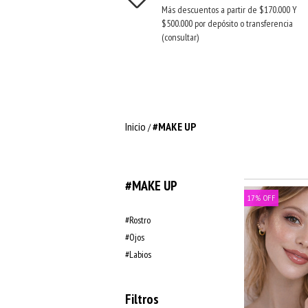
Más descuentos a partir de $170.000 Y
$500.000 por depósito o transferencia
(consultar)
Inicio
#MAKE UP
/
#MAKE UP
17
%
OFF
#Rostro
#Ojos
#Labios
Filtros