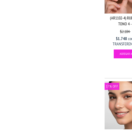
(AR1102-4) R
TONO 4 - 
$2.184
$1.748
co
TRANSFERENC
17
%
OFF