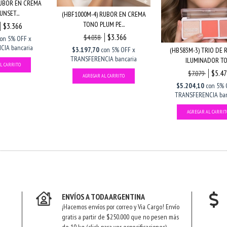
RUBOR EN CREMA
NSET...
(HBF1000M-4) RUBOR EN CREMA
TONO PLUM PE...
$3.366
$3.366
$4.038
on
5% OFF x
IA bancaria
$3.197,70
con
5% OFF x
(HB583M-3) TRIO DE 
TRANSFERENCIA bancaria
ILUMINADOR TO.
$5.4
$7.079
$5.204,10
con
5% 
TRANSFERENCIA ban
ENVÍOS A TODA ARGENTINA
¡Hacemos envíos por correo y Via Cargo! Envío
gratis a partir de $250.000 que no pesen más