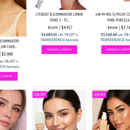
(TEI8107-5) ILUMINADOR LUNAR
(HB-M-401-3) POLVO 
TONO 5 - TE...
PURE PORCELA..
$4.927
$3.7
$5.279
$4.164
$4.680,65
con
5% OFF x
$3.560,60
con
5% 
TRANSFERENCIA bancaria
TRANSFERENCIA ban
 ILUMINADOR
OW CHER...
$3.999
con
5% OFF x
IA bancaria
20
%
OFF
20
%
OFF