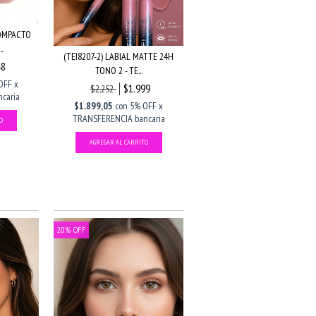
COMPACTO
.
(TEI8207-2) LABIAL MATTE 24H
48
TONO 2 - TE...
OFF x
$1.999
$2.252
caria
$1.899,05
con
5% OFF x
TRANSFERENCIA bancaria
20
%
OFF