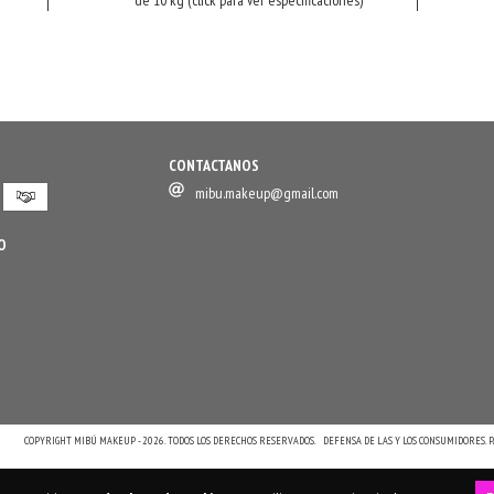
de 10 kg (click para ver especificaciones)
CONTACTANOS
mibu.makeup@gmail.com
O
COPYRIGHT MIBÚ MAKEUP - 2026. TODOS LOS DERECHOS RESERVADOS.
DEFENSA DE LAS Y LOS CONSUMIDORES.