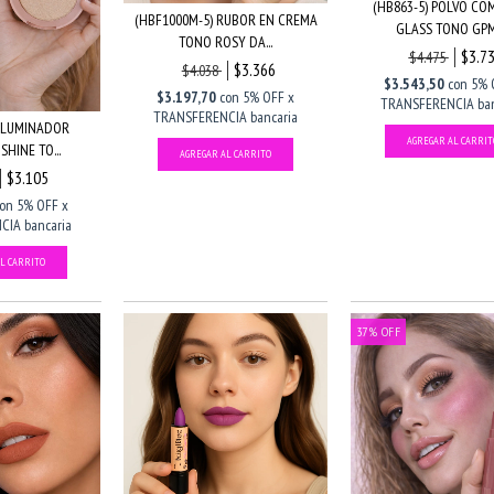
(HB863-5) POLVO CO
(HBF1000M-5) RUBOR EN CREMA
GLASS TONO GPM1
TONO ROSY DA...
$3.7
$4.475
$3.366
$4.038
$3.543,50
con
5% 
$3.197,70
con
5% OFF x
TRANSFERENCIA ban
TRANSFERENCIA bancaria
 ILUMINADOR
SHINE TO...
$3.105
con
5% OFF x
IA bancaria
37
%
OFF