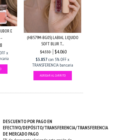
RUBOR E
..
(HB579M-BG05) LABIAL LIQUIDO
SOFT BLUR T...
78
$4.060
$4.330
OFF x
caria
$3.857
con
5% OFF x
TRANSFERENCIA bancaria
DESCUENTO POR PAGO EN
EFECTIVO/DEPÓSITO/TRANSFERENCIA/TRANSFERENCIA
DE MERCADO PAGO