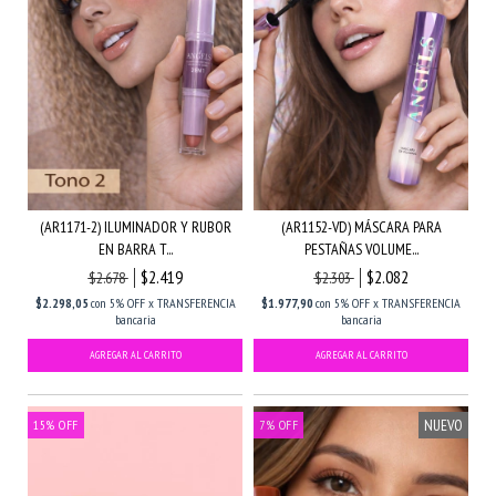
(AR1171-2) ILUMINADOR Y RUBOR
(AR1152-VD) MÁSCARA PARA
EN BARRA T...
PESTAÑAS VOLUME...
$2.419
$2.082
$2.678
$2.303
$2.298,05
con
5% OFF x TRANSFERENCIA
$1.977,90
con
5% OFF x TRANSFERENCIA
bancaria
bancaria
NUEVO
15
%
OFF
7
%
OFF