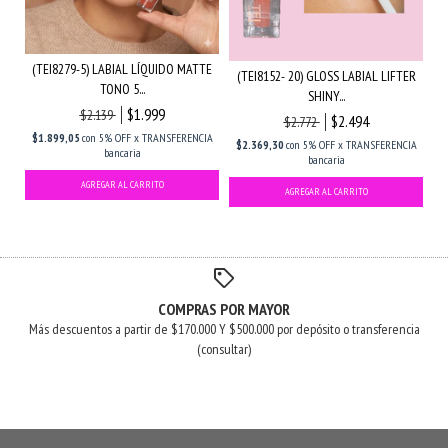
(TEI8279-5) LABIAL LÍQUIDO MATTE
(TEI8152- 20) GLOSS LABIAL LIFTER
TONO 5...
SHINY...
$1.999
$2.139
$2.494
$2.772
$1.899,05
con
5% OFF x TRANSFERENCIA
$2.369,30
con
5% OFF x TRANSFERENCIA
bancaria
bancaria
COMPRAS POR MAYOR
Más descuentos a partir de $170.000 Y $500.000 por depósito o transferencia
(consultar)