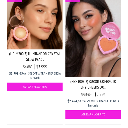
(HB-M700-3) ILUMINADOR CRYSTAL
GLOW PEAC...
$3.999
$4.889
$3.799,05
con
5% OFF x TRANSFERENCIA
bancaria
(HBF1002-2) RUBOR COMPACTO
SHY CHEEKS DO...
$2.594
$3.352
$2.464,30
con
5% OFF x TRANSFERENCIA
bancaria