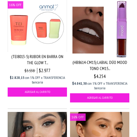
16
%
OFF
(TEI8013-5) RUBOR EN BARRA ON
(HB8614-CM15) LABIAL DÚO MOOD
THE GLOW T...
TONO CM15...
$2.977
$3.538
$4.254
$2.828,15
con
5% OFF x TRANSFERENCIA
bancaria
$4.041,30
con
5% OFF x TRANSFERENCIA
bancaria
16
%
OFF