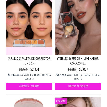
(AR1110-1) PALETA DE CORRECTOR
(TEI8128-2) RUBOR + ILUMINADOR
TONO 1 -...
CORAZÓN J...
$2.331
$2.027
$2.769
$2.252
$2.214,45
con
5% OFF x TRANSFERENCIA
$1.925,65
con
5% OFF x TRANSFERENCIA
bancaria
bancaria
17
%
OFF