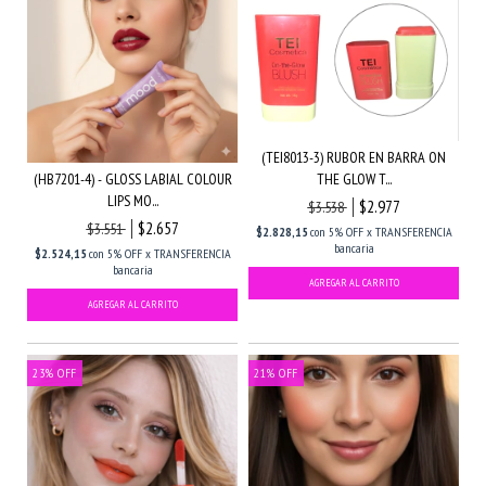
(TEI8013-3) RUBOR EN BARRA ON
(HB7201-4) - GLOSS LABIAL COLOUR
THE GLOW T...
LIPS MO...
$2.977
$3.538
$2.657
$3.551
$2.828,15
con
5% OFF x TRANSFERENCIA
bancaria
$2.524,15
con
5% OFF x TRANSFERENCIA
bancaria
23
%
OFF
21
%
OFF