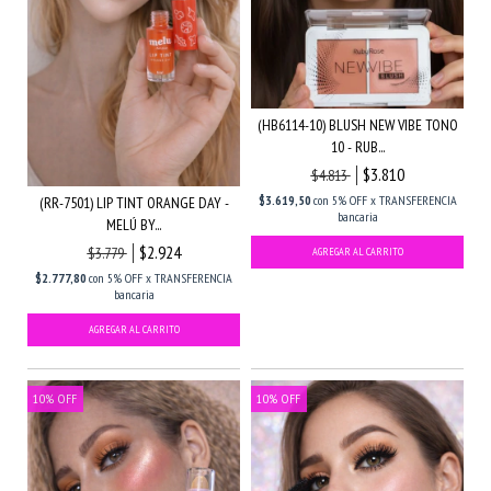
(HB6114-10) BLUSH NEW VIBE TONO
10 - RUB...
$3.810
$4.813
$3.619,50
con
5% OFF x TRANSFERENCIA
(RR-7501) LIP TINT ORANGE DAY -
bancaria
MELÚ BY...
$2.924
$3.779
$2.777,80
con
5% OFF x TRANSFERENCIA
bancaria
10
%
OFF
10
%
OFF