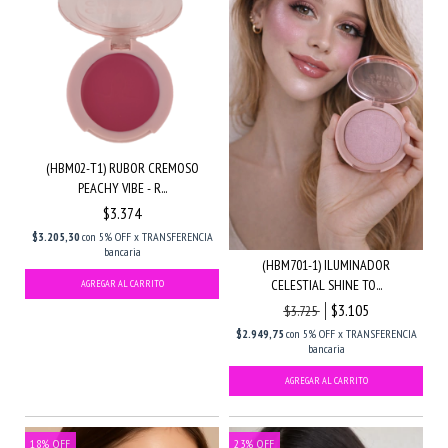
(HBM02-T1) RUBOR CREMOSO
PEACHY VIBE - R...
$3.374
$3.205,30
con
5% OFF x TRANSFERENCIA
bancaria
(HBM701-1) ILUMINADOR
CELESTIAL SHINE TO...
$3.105
$3.725
$2.949,75
con
5% OFF x TRANSFERENCIA
bancaria
18
%
OFF
23
%
OFF