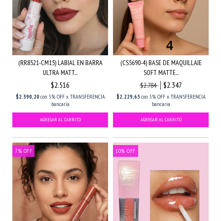
(RR8521-CM15) LABIAL EN BARRA
(CS5690-4) BASE DE MAQUILLAJE
ULTRA MATT...
SOFT MATTE...
$2.516
$2.347
$2.784
$2.390,20
con
5% OFF x TRANSFERENCIA
$2.229,65
con
5% OFF x TRANSFERENCIA
bancaria
bancaria
7
%
OFF
10
%
OFF