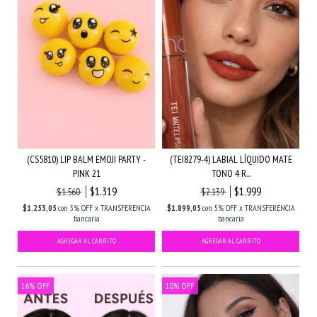
(CS5810) LIP BALM EMOJI PARTY -
(TEI8279-4) LABIAL LÍQUIDO MATE
PINK 21
TONO 4 R...
$1.319
$1.999
$1.560
$2.139
$1.253,05
con
5% OFF x TRANSFERENCIA
$1.899,05
con
5% OFF x TRANSFERENCIA
bancaria
bancaria
16
%
OFF
10
%
OFF