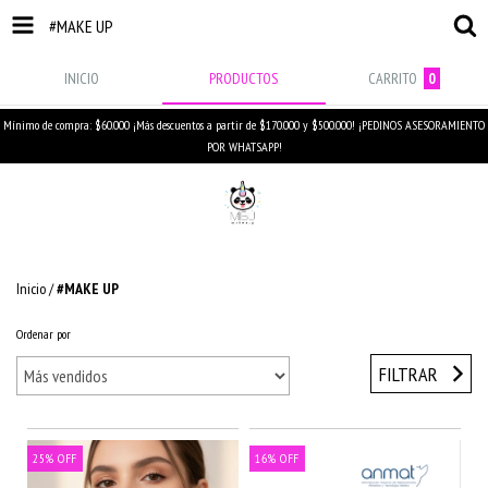
#MAKE UP
INICIO
PRODUCTOS
CARRITO
0
Mínimo de compra: $60.000 ¡Más descuentos a partir de $170.000 y $500.000! ¡PEDINOS ASESORAMIENTO
POR WHATSAPP!
Inicio
/
#MAKE UP
Ordenar por
FILTRAR
25
%
OFF
16
%
OFF