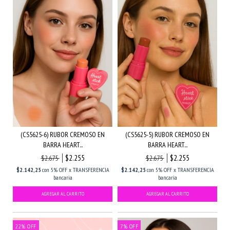
(CS5625-6) RUBOR CREMOSO EN
(CS5625-5) RUBOR CREMOSO EN
BARRA HEART...
BARRA HEART...
$2.255
$2.255
$2.675
$2.675
$2.142,25
con
5% OFF x TRANSFERENCIA
$2.142,25
con
5% OFF x TRANSFERENCIA
bancaria
bancaria
22
%
OFF
7
%
OFF