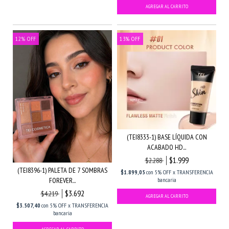
12
%
OFF
13
%
OFF
(TEI8333-1) BASE LÍQUIDA CON
ACABADO HD...
$1.999
$2.288
(TEI8396-1) PALETA DE 7 SOMBRAS
$1.899,05
con
5% OFF x TRANSFERENCIA
FOREVER...
bancaria
$3.692
$4.219
$3.507,40
con
5% OFF x TRANSFERENCIA
bancaria