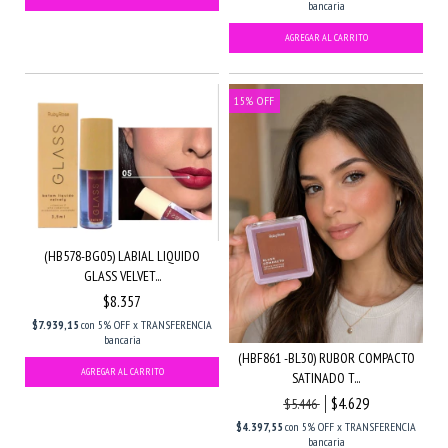
bancaria
15
%
OFF
(HB578-BG05) LABIAL LIQUIDO
GLASS VELVET...
$8.357
$7.939,15
con
5% OFF x TRANSFERENCIA
bancaria
(HBF861 -BL30) RUBOR COMPACTO
SATINADO T...
$4.629
$5.446
$4.397,55
con
5% OFF x TRANSFERENCIA
bancaria