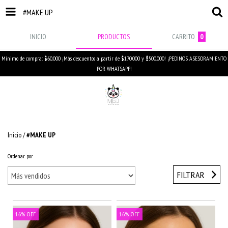
#MAKE UP
INICIO
PRODUCTOS
CARRITO
0
Mínimo de compra: $60.000 ¡Más descuentos a partir de $170.000 y $500.000! ¡PEDINOS ASESORAMIENTO
POR WHATSAPP!
Inicio
/
#MAKE UP
Ordenar por
FILTRAR
16
%
OFF
16
%
OFF