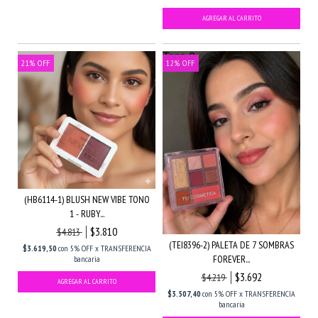
21
%
OFF
12
%
OFF
(HB6114-1) BLUSH NEW VIBE TONO
1 - RUBY...
$3.810
$4.813
(TEI8396-2) PALETA DE 7 SOMBRAS
$3.619,50
con
5% OFF x TRANSFERENCIA
FOREVER...
bancaria
$3.692
$4.219
$3.507,40
con
5% OFF x TRANSFERENCIA
bancaria