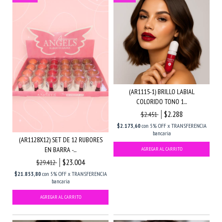
(AR1115-1) BRILLO LABIAL
COLORIDO TONO 1...
$2.288
$2.451
$2.173,60
con
5% OFF x TRANSFERENCIA
bancaria
(AR1128X12) SET DE 12 RUBORES
EN BARRA -...
$23.004
$29.412
$21.853,80
con
5% OFF x TRANSFERENCIA
bancaria