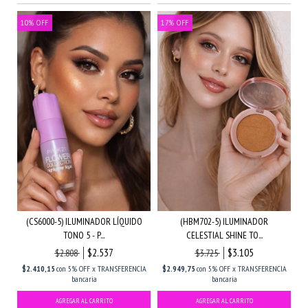
10
%
OFF
17
%
OFF
(CS6000-5) ILUMINADOR LÍQUIDO
(HBM702-5) ILUMINADOR
TONO 5 - P...
CELESTIAL SHINE TO...
$2.537
$3.105
$2.808
$3.725
$2.410,15
con
5% OFF x TRANSFERENCIA
$2.949,75
con
5% OFF x TRANSFERENCIA
bancaria
bancaria