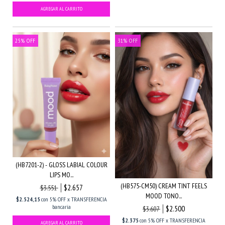
25
%
OFF
31
%
OFF
(HB7201-2) - GLOSS LABIAL COLOUR
LIPS MO...
(HB575-CM50) CREAM TINT FEELS
$2.657
$3.551
MOOD TONO...
$2.524,15
con
5% OFF x TRANSFERENCIA
bancaria
$2.500
$3.607
$2.375
con
5% OFF x TRANSFERENCIA