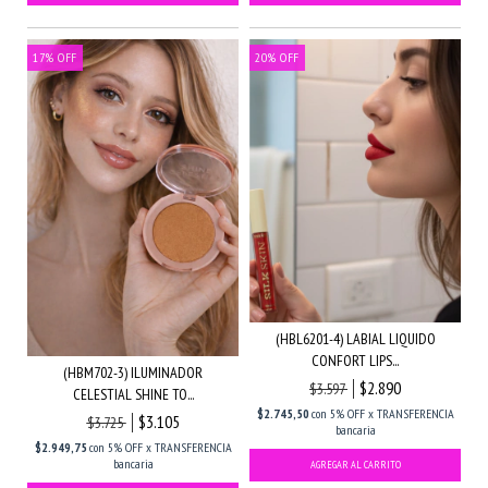
17
%
OFF
20
%
OFF
(HBL6201-4) LABIAL LIQUIDO
CONFORT LIPS...
(HBM702-3) ILUMINADOR
$2.890
$3.597
CELESTIAL SHINE TO...
$2.745,50
con
5% OFF x TRANSFERENCIA
$3.105
$3.725
bancaria
$2.949,75
con
5% OFF x TRANSFERENCIA
bancaria