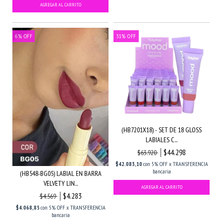
6
%
OFF
31
%
OFF
(HB7201X18) - SET DE 18 GLOSS
LABIALES C...
$44.298
$63.920
$42.083,10
con
5% OFF x TRANSFERENCIA
bancaria
(HB548-BG05) LABIAL EN BARRA
VELVETY LIN...
$4.283
$4.569
$4.068,85
con
5% OFF x TRANSFERENCIA
bancaria