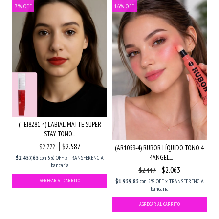
7
%
OFF
16
%
OFF
(TEI8281-4) LABIAL MATTE SUPER
STAY TONO...
$2.587
$2.772
(AR1059-4) RUBOR LÍQUIDO TONO 4
- 4ANGEL...
$2.457,65
con
5% OFF x TRANSFERENCIA
bancaria
$2.063
$2.449
$1.959,85
con
5% OFF x TRANSFERENCIA
bancaria