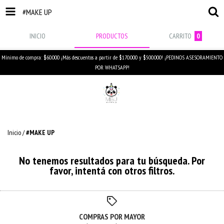
#MAKE UP
INICIO
PRODUCTOS
CARRITO
0
Mínimo de compra: $60.000 ¡Más descuentos a partir de $170.000 y $500.000! ¡PEDINOS ASESORAMIENTO
POR WHATSAPP!
Inicio
/
#MAKE UP
No tenemos resultados para tu búsqueda. Por
favor, intentá con otros filtros.
COMPRAS POR MAYOR