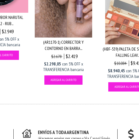
RUBOR NARUTAL
 - RUB...
$2.949
con
5% OFF x
(AR1170-1) CORRECTOR Y
IA bancaria
CONTORNO EN BARRA...
(HBF-539) PALETA DE
FALLING LEAV..
$2.419
$2.678
$9.4
$10.084
$2.298,05
con
5% OFF x
TRANSFERENCIA bancaria
$8.940,45
con
5% 
TRANSFERENCIA ban
ENVÍOS A TODA ARGENTINA
¡Hacemos envíos por correo y Via Cargo! Envío