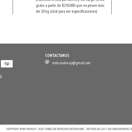
gratis a partir de $250.000 que no pesen más
de 10 kg (click para ver especificaciones)
CONTACTANOS
mibu.makeup@gmail.com
O
COPYRIGHT MIBÚ MAKEUP - 2026. TODOS LOS DERECHOS RESERVADOS.
DEFENSA DE LAS Y LOS CONSUMIDORES.