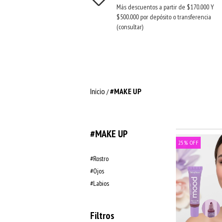
Más descuentos a partir de $170.000 Y
$500.000 por depósito o transferencia
(consultar)
Inicio
#MAKE UP
/
#MAKE UP
25
%
OFF
#Rostro
#Ojos
#Labios
Filtros