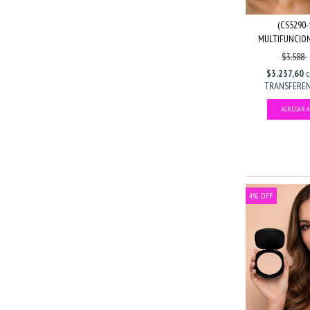
(CS5290-
MULTIFUNCIONA
$3.588
$3.237,60
c
TRANSFERENC
4
%
OFF