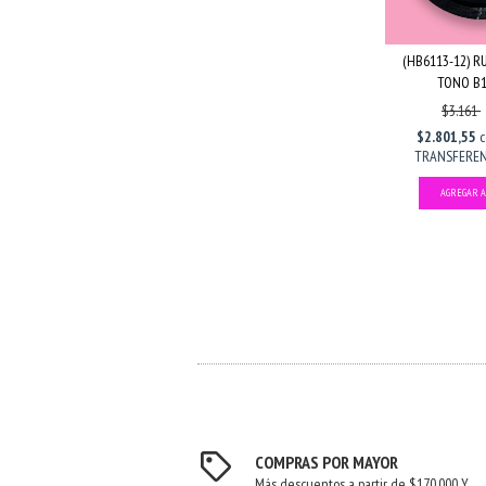
(HB6113-12) 
TONO B12
$3.161
$2.801,55
TRANSFERENC
COMPRAS POR MAYOR
Más descuentos a partir de $170.000 Y