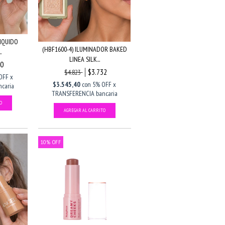
LIQUIDO
(HBF1600-4) ILUMINADOR BAKED
.
LINEA SILK...
90
$3.732
$4.823
OFF x
$3.545,40
con
5% OFF x
caria
TRANSFERENCIA bancaria
10
%
OFF