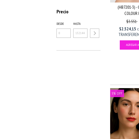
(HB7201-3) -
Precio
COLOUR L
$3.551
DESDE
HASTA
$2.524,15
TRANSFERENC
5
%
OFF