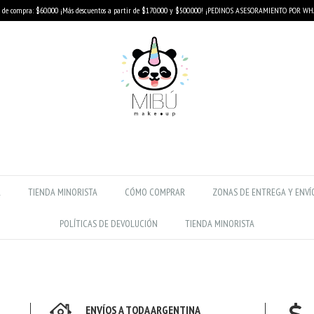
de compra: $60.000 ¡Más descuentos a partir de $170.000 y $500.000! ¡PEDINOS ASESORAMIENTO POR W
R
TIENDA MINORISTA
CÓMO COMPRAR
ZONAS DE ENTREGA Y ENVÍ
POLÍTICAS DE DEVOLUCIÓN
TIENDA MINORISTA
ENVÍOS A TODA ARGENTINA