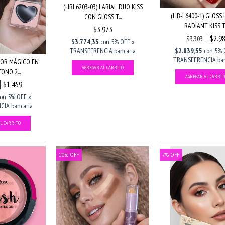
(HBL6203-03) LABIAL DUO KISS
(HB-L6400-1) GLOSS 
CON GLOSS T...
RADIANT KISS T.
$3.973
$2.9
$3.303
$3.774,35
con
5% OFF x
$2.839,55
con
5% 
TRANSFERENCIA bancaria
TRANSFERENCIA ban
BOR MÁGICO EN
ONO 2...
$1.459
con
5% OFF x
IA bancaria
10
%
OFF
7
%
OFF