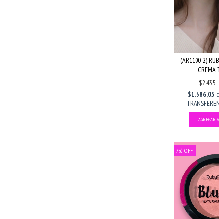
(AR1100-2) RU
CREMA T
$2.435
$1.386,05
TRANSFERENC
7
%
OFF