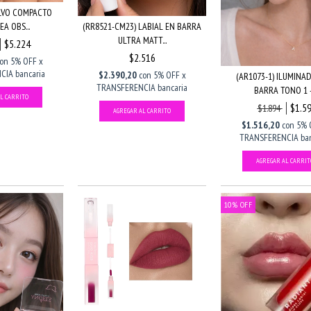
OLVO COMPACTO
EA OBS...
(RR8521-CM23) LABIAL EN BARRA
ULTRA MATT...
$5.224
$2.516
con
5% OFF x
IA bancaria
$2.390,20
con
5% OFF x
(AR1073-1) ILUMINA
TRANSFERENCIA bancaria
BARRA TONO 1 -.
$1.5
$1.894
$1.516,20
con
5% 
TRANSFERENCIA ban
10
%
OFF