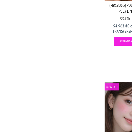
(HB1800-3) P
PC03 LIN
$5.450
$4.962,80
TRANSFERENC
40
%
OFF