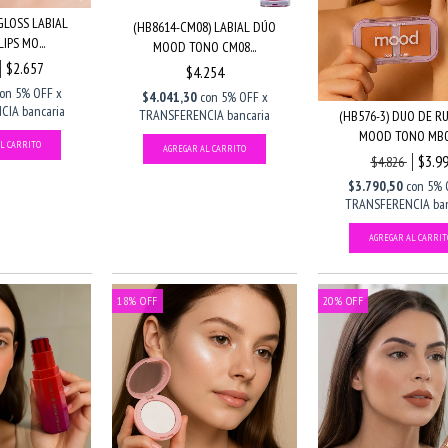
 GLOSS LABIAL
(HB8614-CM08) LABIAL DÚO
IPS MO...
MOOD TONO CM08...
$2.657
$4.254
con
5% OFF x
$4.041,30
con
5% OFF x
IA bancaria
TRANSFERENCIA bancaria
(HB576-3) DUO DE R
MOOD TONO MB05
$3.9
$4.826
$3.790,50
con
5% 
TRANSFERENCIA ban
18
%
OFF
20
%
OFF