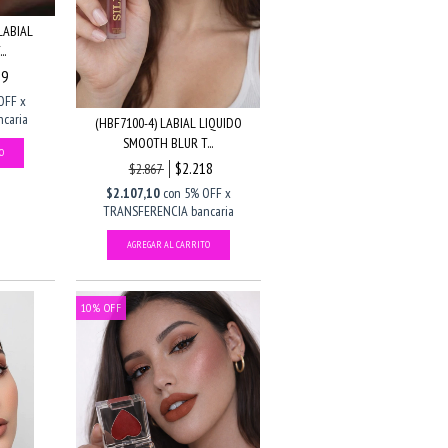
LABIAL
..
89
OFF x
caria
(HBF7100-4) LABIAL LIQUIDO
SMOOTH BLUR T...
$2.218
$2.867
$2.107,10
con
5% OFF x
TRANSFERENCIA bancaria
10
%
OFF