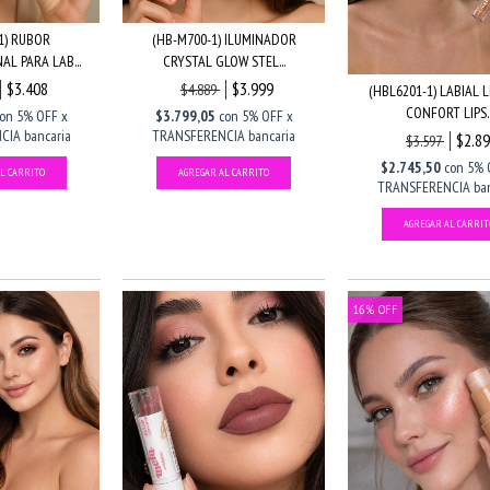
1) RUBOR
(HB-M700-1) ILUMINADOR
L PARA LAB...
CRYSTAL GLOW STEL...
$3.408
$3.999
$4.889
(HBL6201-1) LABIAL 
CONFORT LIPS..
on
5% OFF x
$3.799,05
con
5% OFF x
IA bancaria
TRANSFERENCIA bancaria
$2.8
$3.597
$2.745,50
con
5% 
TRANSFERENCIA ban
16
%
OFF