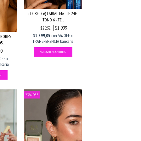
(TEI8207-6) LABIAL MATTE 24H
TONO 6 - TE...
$1.999
$2.252
$1.899,05
con
5% OFF x
UBORES
TRANSFERENCIA bancaria
...
90
OFF x
caria
23
%
OFF