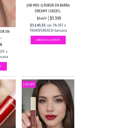
(HB-M01-1) RUBOR EN BARRA
DREAMY CHEEKS...
$3.309
$3.677
$3.143,55
con
5% OFF x
TRANSFERENCIA bancaria
DOR EN
..
96
OFF x
caria
23
%
OFF