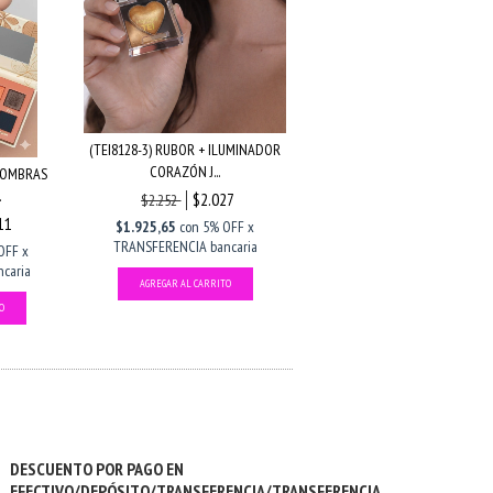
(TEI8128-3) RUBOR + ILUMINADOR
CORAZÓN J...
 SOMBRAS
.
$2.027
$2.252
11
$1.925,65
con
5% OFF x
TRANSFERENCIA bancaria
OFF x
caria
DESCUENTO POR PAGO EN
EFECTIVO/DEPÓSITO/TRANSFERENCIA/TRANSFERENCIA